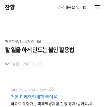
본
잔향
문
🌓
바
로
가
기
하루하루/1000개의 메모
할 일을 하게 만드는 불안 활용법
by 오송인
2023. 11. 16.
http://1020dream.com
광고
전문 미래역량체험 꿈여울
학교로 찾아가는 미래역량체험 진행(창체/동아리/교