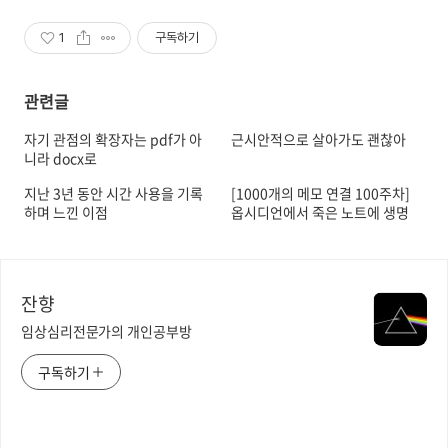
1
구독하기
관련글
자기 관점의 확장자는 pdf가 아
근시안적으로 살아가도 괜찮아
니라 docx로
지난 3년 동안 시간 사용을 기록
[1000개의 메모 연결 100주차]
하며 느낀 이점
옵시디언에서 죽은 노트에 생명
력을 불어넣는 법 : 어떻게 노트
를 리뷰하여 '관계'를 찾아낼 것
인가
잔향
임상심리전문가의 개인공부방
구독하기