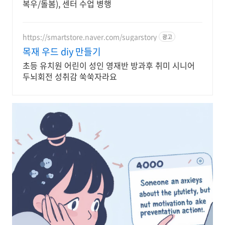
복우/돌봄), 센터 수업 병행
https://smartstore.naver.com/sugarstory
광고
목재 우드 diy 만들기
초등 유치원 어린이 성인 영재반 방과후 취미 시니어
두뇌회전 성취감 쑥쑥자라요