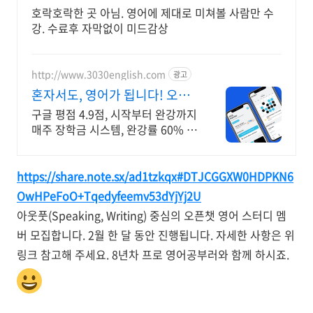
호락호락한 곳 아님. 영어에 제대로 미쳐볼 사람만 수
강. 수료후 자막없이 미드감상
http://www.3030english.com
광고
혼자서도, 영어가 됩니다! 오늘
24:00 환급 종료
구글 평점 4.9점, 시작부터 완강까지
매주 장학금 시스템, 완강률 60% 이
상!
https://share.note.sx/ad1tzkqx#DTJCGGXW0HDPKN6
OwHPeFoO+Tqedyfeemv53dYjYj2U
아웃풋(Speaking, Writing) 중심의 오픈챗 영어 스터디 멤
버 모집합니다. 2월 한 달 동안 진행됩니다. 자세한 사항은 위
링크 참고해 주세요. 8년차 프로 영어공부러와 함께 하시죠.