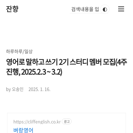
본
잔향
문
🌓
바
로
가
기
하루하루/일상
영어로 말하고 쓰기 2기 스터디 멤버 모집(4주
진행, 2025.2.3 ~ 3.2)
by 오송인
2025. 1. 16.
https://cliffenglish.co.kr
광고
벼랑영어