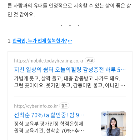
른 사람과의 유대를 안정적으로 지속할 수 있는 삶이 좋은 삶
인 것 같아요.
한국인, 누가 언제 행복한가?
↩︎
https://mobile.todayhealing.co.kr
광고
지친 일상의 쉼터 오늘의힐링 감성충전 하루 5분
힐링타임
가볍게 웃고, 살짝 울고, 대충 감동받고 나가도 돼요.
그런 곳이에요. 웃기면 웃고, 감동이면 울고, 아니면 그
냥 눕고 가세요.
http://cyberinfo.co.kr
광고
선착순 70%+a 할인중! 밤 9시
까지 상담가능!
정식 교육부 평가인정 학점은행제
원격 교육기관, 선착순 70%+추가
할인 모바일 수강 가능, 이수율 높은