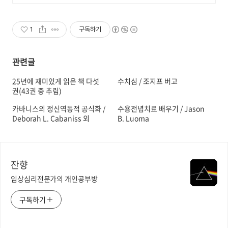
알파원격평생교육원 심리학 학위취
득!
1
구독하기
관련글
25년에 재미있게 읽은 책 다섯
수치심 / 조지프 버고
권(43권 중 추림)
카바니스의 정신역동적 공식화 /
수용전념치료 배우기 / Jason
Deborah L. Cabaniss 외
B. Luoma
잔향
임상심리전문가의 개인공부방
구독하기