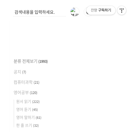
잔향
구독하기
🌓
분류 전체보기
(1993)
공지
(7)
컴퓨터과학
(21)
영어공부
(120)
원서 읽기
(222)
영어 듣기
(45)
영어 말하기
(61)
한 줄 쓰기
(32)