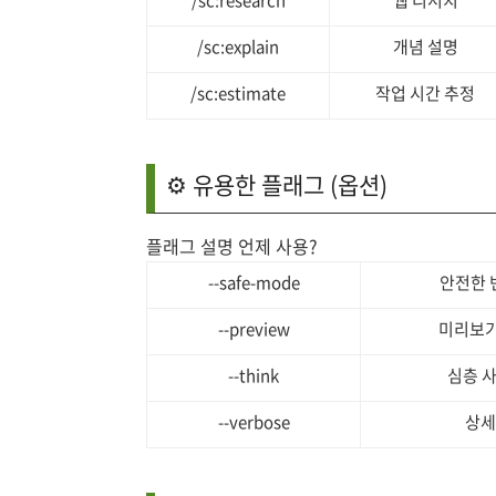
/sc:research
웹 리서치
/sc:explain
개념 설명
/sc:estimate
작업 시간 추정
⚙️ 유용한 플래그 (옵션)
플래그 설명 언제 사용?
--safe-mode
안전한 
--preview
미리보기
--think
심층 
--verbose
상세