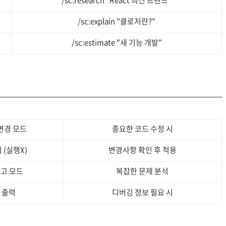
/sc:research "React 최신 트렌드"
/sc:explain "클로저란?"
/sc:estimate "새 기능 개발"
변경 모드
중요한 코드 수정 시
 (실행X)
변경사항 확인 후 적용
사고 모드
복잡한 문제 분석
 출력
디버깅 정보 필요 시