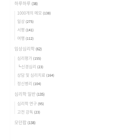
하루하루
(38)
1000개의 메모
(138)
일상
(275)
서평
(141)
여행
(112)
임상심리학
(62)
심리평가
(155)
┗신경심리
(23)
상담 및 심리치료
(164)
정신병리
(104)
심리학 일반
(135)
심리학 연구
(95)
고전 강독
(23)
모던팝
(138)