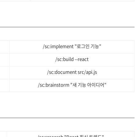
/sc:implement "로그인 기능"
/sc:build --react
/sc:document src/api.js
/sc:brainstorm "새 기능 아이디어"