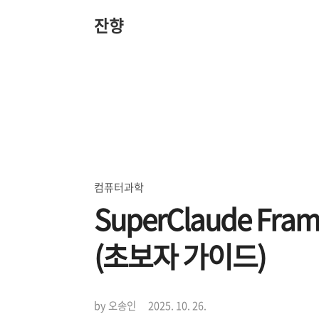
본
문
잔향
바
로
가
기
컴퓨터과학
SuperClaude Fr
(초보자 가이드)
by 오송인
2025. 10. 26.