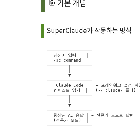
🎯 기본 개념
SuperClaude가 작동하는 방식
┌─────────────────┐

│  당신이 입력    │

│  /sc:command    │

└────────┬────────┘

         │

         ▼

┌─────────────────┐

│   Claude Code   │ ← 프레임워크 설정 파
│  컨텍스트 읽기  │   (~/.claude/ 폴더)

└────────┬────────┘

         │

         ▼

┌─────────────────┐

│  향상된 AI 응답 │ ← 전문가 모드로 답변

│  (전문가 모드)  │
