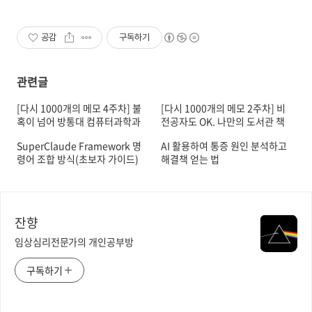
공감
구독하기
관련글
[다시 1000개의 메모 4주차] 불
[다시 1000개의 메모 2주차] 비
혹이 넘어 방통대 컴퓨터과학과
전공자도 OK. 나만의 도서관 책
3학년 편입한 이유
반납 여부 조회 봇 개발하기
SuperClaude Framework 명
AI 활용하여 통증 원인 분석하고
령어 조합 방식(초보자 가이드)
해결책 얻는 법
잔향
임상심리전문가의 개인공부방
구독하기