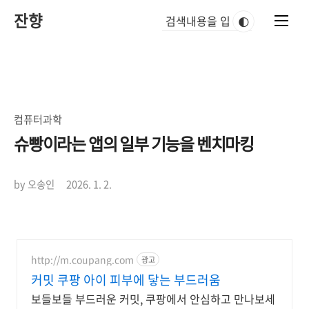
본
잔향
문
🌓
바
로
가
기
컴퓨터과학
슈빵이라는 앱의 일부 기능을 벤치마킹
by 오송인
2026. 1. 2.
http://m.coupang.com
광고
커밋 쿠팡 아이 피부에 닿는 부드러움
보들보들 부드러운 커밋, 쿠팡에서 안심하고 만나보세