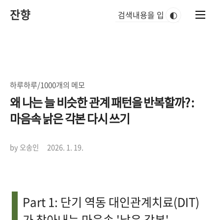
본
잔향
문
🌓
바
로
가
기
하루하루/1000개의 메모
왜 나는 늘 비슷한 관계 패턴을 반복할까? :
마음속 낡은 각본 다시 쓰기
by 오송인
2026. 1. 19.
Part 1: 단기 역동 대인관계치료(DIT)
가 찾아내는 마음속 '낡은 각본'