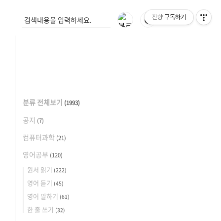
잔향
구독하기
🌓
분류 전체보기
(1993)
공지
(7)
컴퓨터과학
(21)
영어공부
(120)
원서 읽기
(222)
영어 듣기
(45)
영어 말하기
(61)
한 줄 쓰기
(32)