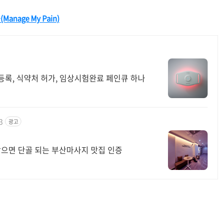
anage My Pain)
A등록, 식약처 허가, 임상시험완료 페인큐 하나
3
광고
받으면 단골 되는 부산마사지 맛집 인증