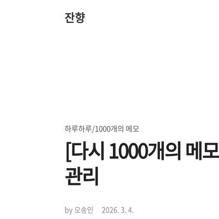
본
문
잔향
바
로
가
기
하루하루/1000개의 메모
[다시 1000개의 메
관리
by 오송인
2026. 3. 4.