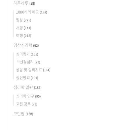
하루하루
(38)
1000개의 메모
(138)
일상
(275)
서평
(141)
여행
(112)
임상심리학
(62)
심리평가
(155)
┗신경심리
(23)
상담 및 심리치료
(164)
정신병리
(104)
심리학 일반
(135)
심리학 연구
(95)
고전 강독
(23)
모던팝
(138)