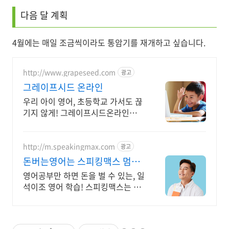
다음 달 계획
4월에는 매일 조금씩이라도 통암기를 재개하고 싶습니다.
http://www.grapeseed.com
광고
그레이프시드 온라인
우리 아이 영어, 초등학교 가서도 끊
기지 않게! 그레이프시드온라인해
요! 집에서 손쉽게, 친구들과 같이
하는 수업으로 영어 자신감을 쑥쑥
길러보세요!
http://m.speakingmax.com
광고
돈버는영어는 스피킹맥스 멈출
수 없는 영어회화
영어공부만 하면 돈을 벌 수 있는, 일
석이조 영어 학습! 스피킹맥스는 가
능해 하루 15분! 2,332명 원어민과
함께 돈 벌고 영어실력도 쌓아보세
요!