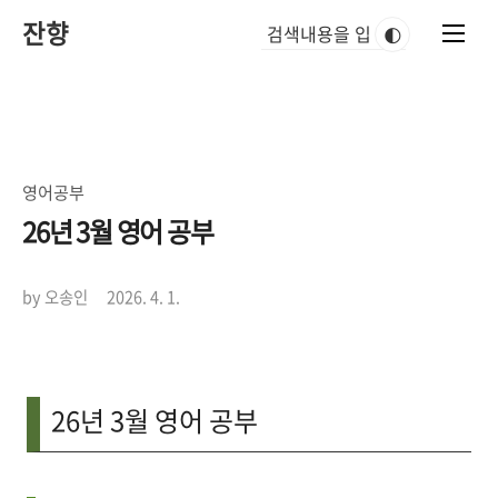
본
잔향
문
🌓
바
로
가
기
영어공부
26년 3월 영어 공부
by 오송인
2026. 4. 1.
26년 3월 영어 공부