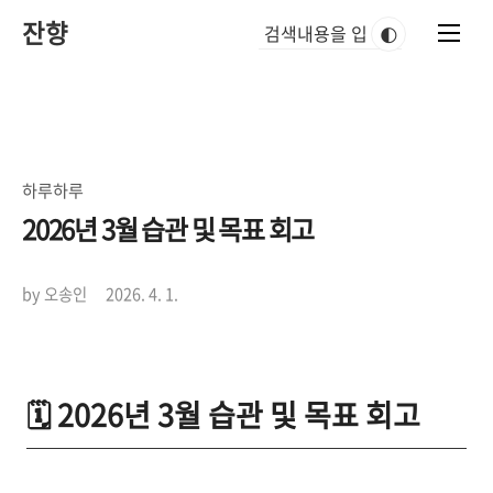
본
잔향
문
🌓
바
로
가
기
하루하루
2026년 3월 습관 및 목표 회고
by 오송인
2026. 4. 1.
🗓️ 2026년 3월 습관 및 목표 회고