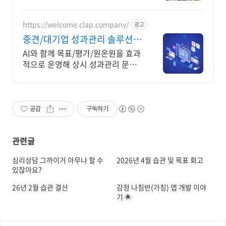
하게 되는 범계 터줏대감 맛집
https://welcome.clap.company/
광고
중견/대기업 성과관리 솔루션
커스텀 가능한 성과관리솔루션
AI와 함께 목표/평가/원온원을 효과
적으로 운영해 상시 성과관리 문화
를 만드세요. 클랩은 커스텀 모듈을
통해 중견/대기업의 성과관리 제도
를 100% 구현 가능해요
공감
구독하기
관련글
심리상담 그까이거 아무나 할 수
2026년 4월 습관 및 목표 회고
있잖아요?
26년 2월 습관 결산
감정 나침반(가칭) 앱 개발 이야
기 🌟