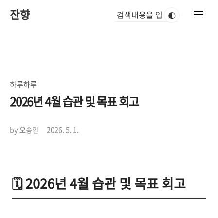
본
잔향
문
🌓
바
로
가
기
하루하루
2026년 4월 습관 및 목표 회고
by 오송인
2026. 5. 1.
🗓️ 2026년 4월 습관 및 목표 회고