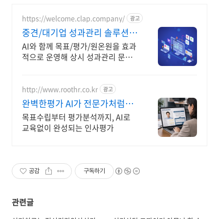
https://welcome.clap.company/
광고
중견/대기업 성과관리 솔루션
커스텀 가능한 성과관리솔루션
AI와 함께 목표/평가/원온원을 효과
적으로 운영해 상시 성과관리 문화
를 만드세요. 클랩은 커스텀 모듈을
통해 중견/대기업의 성과관리 제도
를 100% 구현 가능해요
http://www.roothr.co.kr
광고
완벽한평가 AI가 전문가처럼
rootHR AI인사평가
목표수립부터 평가분석까지, AI로
교육없이 완성되는 인사평가
공감
구독하기
관련글