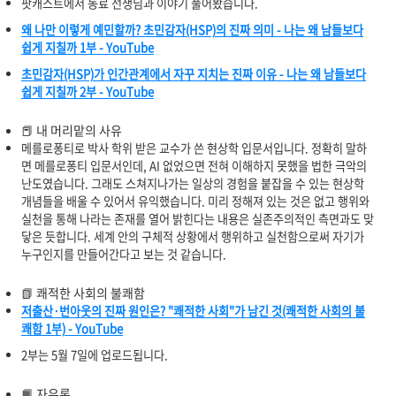
팟캐스트에서 동료 선생님과 이야기 풀어봤습니다.
왜 나만 이렇게 예민할까? 초민감자(HSP)의 진짜 의미 - 나는 왜 남들보다
쉽게 지칠까 1부 - YouTube
초민감자(HSP)가 인간관계에서 자꾸 지치는 진짜 이유 - 나는 왜 남들보다
쉽게 지칠까 2부 - YouTube
📕 내 머리맡의 사유
메를로퐁티로 박사 학위 받은 교수가 쓴 현상학 입문서입니다. 정확히 말하
면 메를로퐁티 입문서인데, AI 없었으면 전혀 이해하지 못했을 법한 극악의
난도였습니다. 그래도 스쳐지나가는 일상의 경험을 붙잡을 수 있는 현상학
개념들을 배울 수 있어서 유익했습니다. 미리 정해져 있는 것은 없고 행위와
실천을 통해 나라는 존재를 열어 밝힌다는 내용은 실존주의적인 측면과도 맞
닿은 듯합니다. 세계 안의 구체적 상황에서 행위하고 실천함으로써 자기가
누구인지를 만들어간다고 보는 것 같습니다.
📗 쾌적한 사회의 불쾌함
저출산·번아웃의 진짜 원인은? "쾌적한 사회"가 남긴 것(쾌적한 사회의 불
쾌함 1부) - YouTube
2부는 5월 7일에 업로드됩니다.
📙 자유론