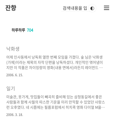
본
잔향
문
🌓
바
로
가
기
하루하루
704
낙화생
어제 인사동에서 낭독회 열한 번째 모임을 가졌다. 숲 님은 낙화생
(가제)이라는 제목의 자작 단편을 낭독하셨다. 개인적인 엮어냄이
지만 이 작품은 차이밍량의 영화(내용 면에서)라든지 레이먼드 카
버의 단편(형식), Czars의 음악(정서)과 공명하는 부분이 있었다.
2006. 6. 15.
그로테스크하고 우울한 이미지를 형상화시키는 극단적인 상황 하
의 내러티브와 인물들의 공허한 몸짓에서 "단조로운 불행과 막막한
일기
외로움이 반복되는 지루한 일상"과 무감각하게 대면하고 있는 우리
네 모습이 떠올랐다. 결코 채워질 수 없는 욕망과 인간(개개인)의 고
미술관, 옷가게, 맛집들이 빼곡히 즐비해 있는 삼청동길에서 좋은
립을 나는 이 소설의 키워드로 읽었는데, 솔직히 내용보단 이미지에
사람들과 함께 사월의 따스한 기운을 미리 만끽할 수 있었던 사랑스
치중해서 멋대로 해석하며 낭독을 들었기 때문에 텍스트를 직접 읽
런 오후였다. 네 시쯤에는 필름포럼에서 히치콕 영화 다이얼 M을 돌
게 된다면 생각이 많이 바뀔 지도 모르것다. 신춘문예였나 아무튼
려라 를 보았는데, 나 그렇게 스크린에 풍덩 빠져본 게 몇달 만인지
어디..
2006. 3. 18.