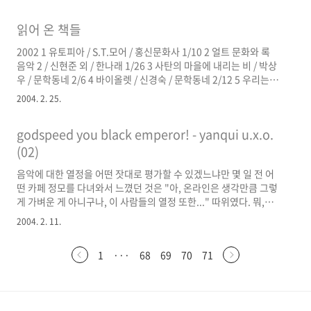
모르것다. 넘 잼있었다. 명불허전.
읽어 온 책들
2002 1 유토피아 / S.T.모어 / 홍신문화사 1/10 2 얼트 문화와 록
음악 2 / 신현준 외 / 한나래 1/26 3 사탄의 마을에 내리는 비 / 박상
우 / 문학동네 2/6 4 바이올렛 / 신경숙 / 문학동네 2/12 5 우리는 만
난 적이 있다 / 조경란 / 문학과지성사 4/29 6 쎄느강은 좌우를 나누
2004. 2. 25.
고 한강은 남북을 가른다 / 홍세화 / 한겨레신문사 5/3 7 옆집 여자 /
하성란 / 창작과비평사 5/8 8 스푸트니크의 연인 / 무라카미 하루키
godspeed you black emperor! - yanqui u.x.o.
/ 자유문학사 5/9 9 기차는 7시에 떠나네 / 신경숙 / 문학과지성사
5/12 10 두려움과 떨림 / 아멜리 노통 / 열린책들 5/16 11 비둘기 /
(02)
파트리크 쥐스킨트 / 열린책들 5/18 12 날아라 밴드 뛰어라 인디 /
음악에 대한 열정을 어떤 잣대로 평가할 수 있겠느냐만 몇 일 전 어
김종휘 외 / 해냄출판..
떤 카페 정모를 다녀와서 느꼈던 것은 "아, 온라인은 생각만큼 그렇
게 가벼운 게 아니구나, 이 사람들의 열정 또한..." 따위였다. 뭐,
mp3로 듣는다고 그 사람은 음악을 사랑하는 사람이 아니라 말하는
2004. 2. 11.
것도 웃기겠지만 그 모임의 사람들은 그것을 넘어서는 어떤 것이 있
었다는 얘기다. 반면 난 내가 음악을 진짜 좋아하기나 하는 건지 자
1
···
68
69
70
71
문해 볼 수밖에 없었다. 음악을 얼마나 많이 듣고 많이 아느냐를 떠
나서의 문제였다. 그래도 나름대로... 이 얘기가 이들과 무슨 상관이
있기에 지껄이고 있는지 모르겠다. 아마 내가 이 앨범 '역시' mp3
와 조악한 헤드폰으로 듣고 있기 때문 아닐까, 이들을 처음 접했을