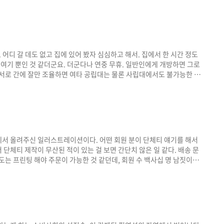
디 갈 데도 없고 집에 있어 봤자 심심하고 해서. 집에서 한 시간 정도
기 뿐인 것 같더군요. 더군다나 연중 무휴. 일반인에게 개방하면 그로
 서로 간에 잘만 조율하면 여타 공립대는 물론 사립대에서도 불가능한 일
적으로 부족한 우리나라에서는 이런 곳이 더 많아져야 하겠습니다. 암튼
그런지 몰라도 하나같이 추천감이더군요. 어림 잡아 열 권 읽으면 한 권
가 아닐 수 없었습니다. 국제주의..
께서 올려주신 일러스트레이션이다. 어떤 회원 분이 단체티 얘기를 해서
에서 단체티 제작이 무산된 적이 있는 걸 보면 간단치 않은 일 같다. 배송 문
도는 프린팅 해야 주문이 가능한 것 같던데, 회원 수 백사십 명 남짓이라
큰 걸림돌이다. 삼십 명은커녕 열 명이나 신청자가 있으려나. 아... 아
 좀 부탁하고 싶어서 포스팅 해쓰요. 처음 만들 때의 취지도 그런 거였고
 의미를 가진다..