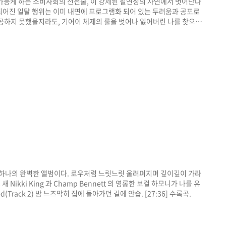
가능케 하는 소비사회의 선전술, 이 강제된 필연성의 자연에서 벗어난다
되어진 일탈 행위는 이미 내면에 프로그램화 되어 있는 두려움과 공포로
공하지 못했을지라도, 기어이 체제의 룰을 벗어나 잃어버린 나를 찾으려
 소수자들의 지배와 이윤을 가능케 하는 수단으로 전락해 버린 노예의
 죽을 때까지 유예하기만 하는 가혹한 운명을 받아들이기 싫은 것은 비단
처는 없다. 부랑자나 노예 둘 중 하나의 선택..
춘 또 하나의 완벽한 앨범이다. 로우처럼 느릿느릿 울려퍼지며 깊이깊이 가라
Nikki King 과 Champ Bennett 의 영롱한 보컬 하모니가 나를 유
ed(Track 2) 밤 느즈막히 집에 돌아가던 길에 안습. [27:36] 수록곡.