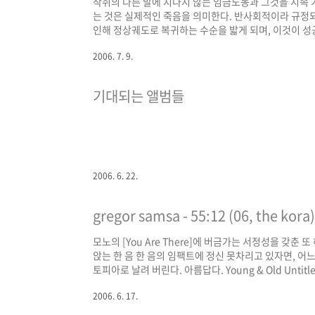
착취의 다른 말에 지나지 않는 임금노동과 그것을 지속 
는 것은 실제적인 죽음을 의미한다. 반사회적이라 규정
인해 정상궤도로 복귀하는 수순을 밟게 되며, 이것이 성
하는 사람에게는 국가의 포획장치가 가동되기 마련이다.
2006. 7. 9.
삶, 분초를 다투며 뼈빠지게 일하지만 정작 자신의 삶은
나뿐만이 아닐 것이다. 하지만 자본주의 공리계 안에 피난
기대되는 앨범들
2006. 6. 22.
gregor samsa - 55:12 (06, the kora)
모노의 [You Are There]에 버금가는 서정성을 갖
앉는 한 음 한 음의 임팩트에 정신 못차리고 있자면, 어느 새 
토피아로 날려 버린다. 아름답다. Young & Old Untitl
2006. 6. 17.