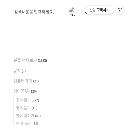
잔향
구독하기
🌓
분류 전체보기
(1993)
공지
(7)
컴퓨터과학
(21)
영어공부
(120)
원서 읽기
(222)
영어 듣기
(45)
영어 말하기
(61)
한 줄 쓰기
(32)