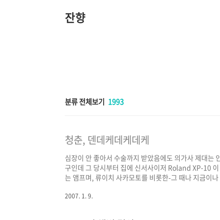
본
문
잔향
바
로
가
기
분류 전체보기
1993
청춘, 덴데케데케데케
심장이 안 좋아서 수술까지 받았음에도 의가사 제대는 안 
구인데 그 당시부터 집에 신서사이저 Roland XP-10
는 앰프며, 류이치 사카모토를 비롯한-그 때나 지금이나
러 갈 때마다 잼있는 구경거리였다. 이 친구 별명이 '정상
2007. 1. 9.
도 드럼 앤 베이스라든지 여타 일렉트로니카를 싫어하지
기에(그 땐 다프트펑크도 내게 있어 마이너였다. 에어 정도