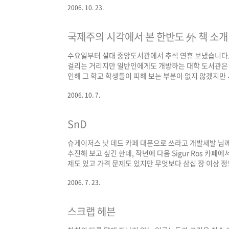
2006. 10. 23.
국제주의 시각에서 본 한반도 外 책 소개
수요일부터 설대 중앙도서관에서 추석 연휴 보냈습니다. 어
걸리는 거리지만 일반인에게도 개방하는 대학 도서관은 여
인해 그 학교 학생들이 피해 보는 부분이 없지 않겠지만
은 아닐 거라는 생각이 들었습니다. 지역 도서관이 절대
2006. 10. 7.
나흘 동안 세 권 읽었는데 읽으려고 별러왔던 책들이라 
정도가 그러게 마련인데 비한다면 대단히 값진 성과(-_-)
SnD
슈게이저스 낫 데드 카페 대문으로 쓰라고 개발새발 님
추진해 보고 싶긴 한데, 작년에 다음 Sigur Ros 카페
제도 있고 가격 문제도 있지만 무엇보다 삼십 장 이상 정
지만 실제적인 하루 방문자 수는 이십 안팎이라 이게 가장 
2006. 7. 23.
무튼 여기저기 물어나 보려고 한다. 아는 분 계시면 조언
나는 이 땅에 그런 사람들의 모임이 있다는 것 자체가 큰
스크랩 헤븐