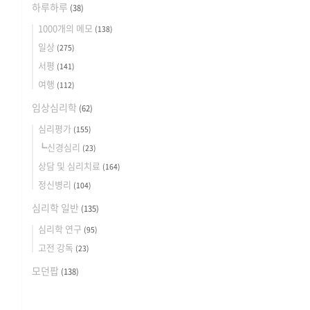
하루하루
(38)
1000개의 메모
(138)
일상
(275)
서평
(141)
여행
(112)
임상심리학
(62)
심리평가
(155)
┗신경심리
(23)
상담 및 심리치료
(164)
정신병리
(104)
심리학 일반
(135)
심리학 연구
(95)
고전 강독
(23)
모던팝
(138)