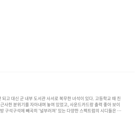
되고 대신 군 내부 도서관 사서로 복무한 녀석이 있다. 고등학교 때 친
 이 근사한 분위기를 자아내며 놓여 있었고, 사운드카드랑 출력 좋아 보이
 방 구석구석에 빼곡히 '널부러져' 있는 다양한 스펙트럼의 시디들은 놀
인'인데 고2 때인가 직접 만든 '앨범'을 내게 건내주었었다. 당시만 해
 않았고 인디락과 비슷할 정도로 마이너 씬에서 신천지를 헤매곤 했었
라면 모를까 ㅎㅎ), 그가 건내..