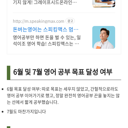
기지 않게! 그레이프시드온라인해
요! 집에서 손쉽게, 친구들과 같이
하는 수업으로 영어 자신감을 쑥쑥
길러보세요!
http://m.speakingmax.com
광고
돈버는영어는 스피킹맥스 멈출
수 없는 영어회화
영어공부만 하면 돈을 벌 수 있는, 일
석이조 영어 학습! 스피킹맥스는 가
능해 공부가 돈이 된다면, 지금 당장
시작해야죠! 영어는 기본, 현금보상
까지 알차게!
6월 및 7월 영어 공부 목표 달성 여부
6월 목표 달성 여부: 따로 목표는 세우지 않았고, 간헐적으로라도
영어 공부 이어가기로 했고, 정말 완전히 영어공부 끈을 놓지는 않
는 선에서 짧게 공부했습니다.
7월도 마찬가지입니다