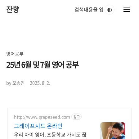
본
잔향
문
🌓
바
로
가
기
영어공부
25년 6월 및 7월 영어 공부
by 오송인
2025. 8. 2.
http://www.grapeseed.com
광고
그레이프시드 온라인
우리 아이 영어, 초등학교 가서도 끊