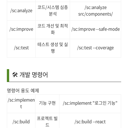
코드/시스템 심층
/sc:analyze
/sc:analyze
분석
src/components/
코드 개선 및 최적
/sc:improve
/sc:improve --safe-mode
화
테스트 생성 및 실
/sc:test
/sc:test --coverage
행
🛠️ 개발 명령어
명령어 용도 예제
/sc:implemen
기능 구현
/sc:implement "로그인 기능"
t
프로젝트 빌
/sc:build
/sc:build --react
드