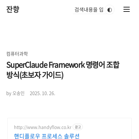
본
잔향
문
🌓
바
로
가
기
컴퓨터과학
SuperClaude Framework 명령어 조합
방식(초보자 가이드)
by 오송인
2025. 10. 26.
http://www.handyflow.co.kr
광고
핸디플로우 프로세스 솔루션