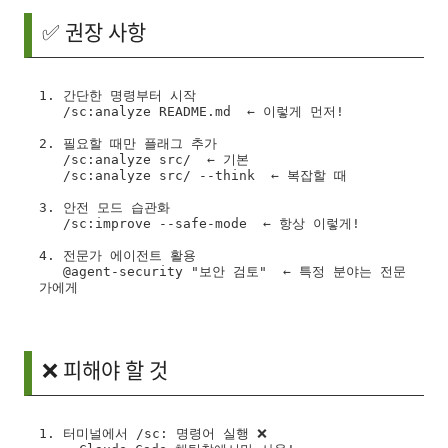
✅ 권장 사항
1. 간단한 명령부터 시작

   /sc:analyze README.md  ← 이렇게 먼저!

2. 필요할 때만 플래그 추가

   /sc:analyze src/  ← 기본

   /sc:analyze src/ --think  ← 복잡할 때

3. 안전 모드 습관화

   /sc:improve --safe-mode  ← 항상 이렇게!

4. 전문가 에이전트 활용

   @agent-security "보안 검토"  ← 특정 분야는 전문
❌ 피해야 할 것
1. 터미널에서 /sc: 명령어 실행 ❌
