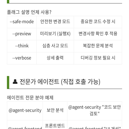
플래그 설명 언제 사용?
--safe-mode
안전한 변경 모드
중요한 코드 수정 시
--preview
미리보기 (실행X)
변경사항 확인 후 적용
--think
심층 사고 모드
복잡한 문제 분석
--verbose
상세 출력
디버깅 정보 필요 시
👤 전문가 에이전트 (직접 호출 가능)
에이전트 전문 분야 예제
@agent-security "코드 보안
@agent-security
보안 분석
검토"
프론트엔드
@agent-frontend
@agent-frontend "UI 개선"