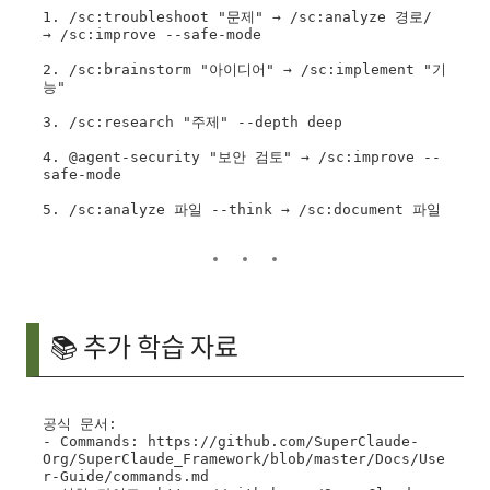
1. /sc:troubleshoot "문제" → /sc:analyze 경로/ 
→ /sc:improve --safe-mode

2. /sc:brainstorm "아이디어" → /sc:implement "기
능"

3. /sc:research "주제" --depth deep

4. @agent-security "보안 검토" → /sc:improve --
safe-mode

📚 추가 학습 자료
공식 문서:

- Commands: https://github.com/SuperClaude-
Org/SuperClaude_Framework/blob/master/Docs/Use
r-Guide/commands.md
