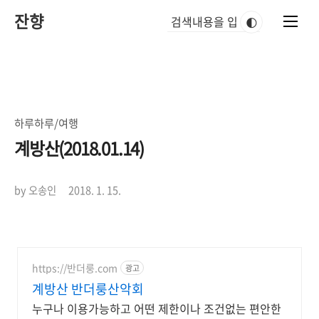
본
잔향
문
🌓
바
로
가
기
하루하루/여행
계방산(2018.01.14)
by 오송인
2018. 1. 15.
https://반더룽.com
광고
계방산 반더룽산악회
누구나 이용가능하고 어떤 제한이나 조건없는 편안한