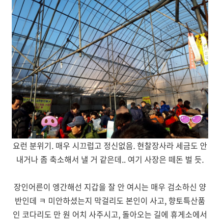
요런 분위기. 매우 시끄럽고 정신없음. 현찰장사라 세금도 안
내거나 좀 축소해서 낼 거 같은데.. 여기 사장은 떼돈 벌 듯.
장인어른이 엥간해선 지갑을 잘 안 여시는 매우 검소하신 양
반인데 ㅋ 미안하셨는지 막걸리도 본인이 사고, 향토특산품
인 코다리도 만 원 어치 사주시고, 돌아오는 길에 휴게소에서