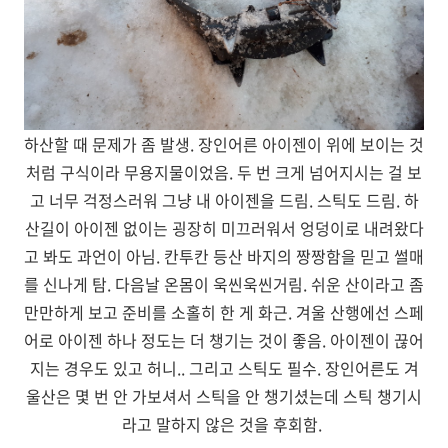
하산할 때 문제가 좀 발생. 장인어른 아이젠이 위에 보이는 것
처럼 구식이라 무용지물이었음. 두 번 크게 넘어지시는 걸 보
고 너무 걱정스러워 그냥 내 아이젠을 드림. 스틱도 드림. 하
산길이 아이젠 없이는 굉장히 미끄러워서 엉덩이로 내려왔다
고 봐도 과언이 아님. 칸투칸 등산 바지의 짱짱함을 믿고 썰매
를 신나게 탐. 다음날 온몸이 욱씬욱씬거림. 쉬운 산이라고 좀
만만하게 보고 준비를 소홀히 한 게 화근. 겨울 산행에선 스페
어로 아이젠 하나 정도는 더 챙기는 것이 좋음. 아이젠이 끊어
지는 경우도 있고 허니.. 그리고 스틱도 필수. 장인어른도 겨
울산은 몇 번 안 가보셔서 스틱을 안 챙기셨는데 스틱 챙기시
라고 말하지 않은 것을 후회함.