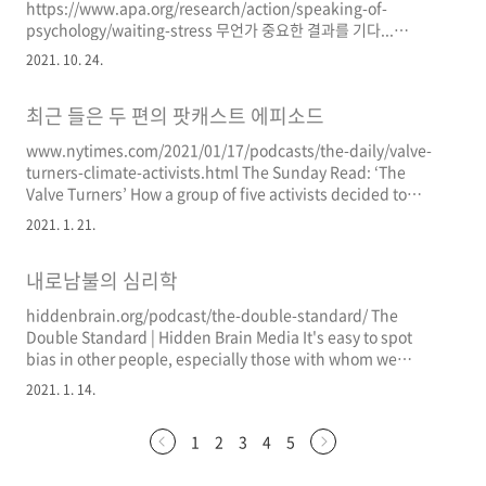
https://www.apa.org/research/action/speaking-of-
psychology/waiting-stress 무언가 중요한 결과를 기다...
blog.naver.com
2021. 10. 24.
최근 들은 두 편의 팟캐스트 에피소드
www.nytimes.com/2021/01/17/podcasts/the-daily/valve-
turners-climate-activists.html The Sunday Read: ‘The
Valve Turners’ How a group of five activists decided to
fight global warming by doing whatever it takes.
2021. 1. 21.
www.nytimes.com 환경을 지키기 위한 방식에는 여러 가지가 있
을 텐데 그 중에서 반달리즘과 같은 파괴적 방식의 행동주의자들을
내로남불의 심리학
다루는 에피소드입니다. 핵심적인 내용을 떠나서 행동주의자 중 한
사람이자 가족치료사인 Foster라는 분의 인생 이야기가 흥미롭습
hiddenbrain.org/podcast/the-double-standard/ The
니다. 그는 어릴 때 어머니가 가출하고 얼마 안 돼 아버지는 전 여자
Double Standard | Hidden Brain Media It's easy to spot
친구..
bias in other people, especially those with whom we
disagree. But it’s not so easy to recognize our own biases.
2021. 1. 14.
Psychologist Emily Pronin hiddenbrain.org 어릴 때는 내가
보고 느끼는 그대로 다른 사람도 보고 느낄 거라 생각합니다. 딸을
1
2
3
4
5
키워 보니 이런 걸 확실히 경험합니다. 딸은 자기 내면 경험을 저도
똑같이 알 것이라는 가정하에 어떤 말을 할 때가 있습니다. 개월수