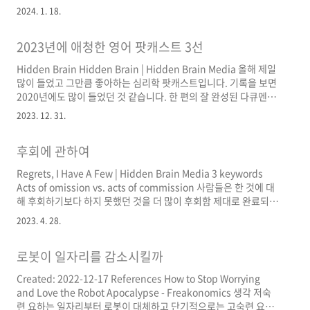
해 1월 5일에 업로드된 BBC 에피소드입니다. 대만에서 여당이 안
2024. 1. 18.
티중국 노선인데 이번에 재집권 성공했네요. 여당이나 야당이나 전
쟁은 피해야 한다는 데 마음을 같이 하고 있으나, 여당은 만약 침공
2023년에 애청한 영어 팟캐스트 3선
해 온다면 결전을 불사한다는 의지를 보여주고, 대만 젊은이들도 대
체로 비슷한 마음가짐인 것 같습니다. 중국 전투기가 수시로 대만
Hidden Brain Hidden Brain | Hidden Brain Media 올해 제일
영공을 침범하여 비행하는데 대부분의 대만 국민은 평안함을 유지
많이 들었고 그만큼 좋아하는 심리학 팟캐스트입니다. 기록을 보면
하는 것 같다고 대만 주재 리포터가 ..
2020년에도 많이 들었던 것 같습니다. 한 편의 잘 완성된 다큐멘터
리를 보는 것처럼 진행이 매끄러운데, 그만큼 사전 조사를 많이 했
2023. 12. 31.
기 때문 아닐까 싶습니다. 인터뷰 내용의 근거가 되는 레퍼런스도
충실히 달아주기 때문에 조금 더 깊게 들어가서 내용을 확인하는 것
후회에 관하여
도 가능합니다. 아래 이 팟캐스트를 듣고 정리한 내용을 일부 소개
합니다. [심리학 영어 콘텐츠 요약 #7] 나를 죽이지 못하는 것은 나
Regrets, I Have A Few | Hidden Brain Media 3 keywords
를 더 강하게 만든다는 신화 [심리학 영어 콘텐츠 요약 #1] 롱런하
Acts of omission vs. acts of commission 사람들은 한 것에 대
는 창작자의 비결을 알려드립니다! [1000개의 메모 연결 78주차]
해 후회하기보다 하지 못했던 것을 더 많이 후회함 제대로 완료되지
가면 증후군에 대처하..
못한 과제는 머릿속에서 계속 부유하기 쉬운 것과도 관련 있음
2023. 4. 28.
Trying to bring control '~했더라면 ~하지 않았을 텐데’와 같은
후회의 레퍼토리는 통제할 수 없는 어떤 사건을 경험한 우리에게 통
로봇이 일자리를 감소시킬까
제감 부여함 사건이 발생하는 데 영향을 미치는 수많은 변수를 제거
하고 책임 소재를 자기에게만 귀인하는 것이 타당한가? 피해자에게
Created: 2022-12-17 References How to Stop Worrying
되려 책임을 전가하게 되는 우를 범하는 것도 같은 이유임. 즉, 통제
and Love the Robot Apocalypse - Freakonomics 생각 저숙
감을 느끼기 위함 Downward counterfac..
련 요하는 일자리부터 로봇이 대체하고 단기적으로는 고숙련 요하