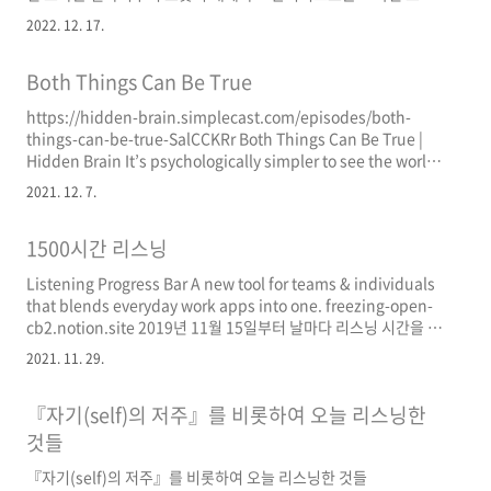
는 일자리도 어느 정도 로봇에 대체될 것임. 다만 장기적으로는 고
2022. 12. 17.
용불안정 심한 형태의 저숙련 일자리가 늘 수도 있고, 고숙련 일자
리는 로봇을 활용하여 생산성 높이는 협업 형태가 될 것이라고. 저
Both Things Can Be True
숙련 작업에서도 로봇활용이 빈번해질 테니 국가가 사람들의 학습
기회 장려하지 않는다면 빈부격차가 심해지는 것뿐만 아니라 사회
https://hidden-brain.simplecast.com/episodes/both-
바깥으로 도태되는 수많은 사람들이 생길 수 있음. [[0.2 Inbox/P -
things-can-be-true-SalCCKRr Both Things Can Be True |
대부분의 사람이 사회와 무관한 존재로 전락할 가능성|P - 대부분의
Hidden Brain It’s psychologically simpler to see the world
사람..
in black and white. But reality often comes in shades of
2021. 12. 7.
gray. This week, how our minds grapple with
contradictions, especially those we see in other people. If
1500시간 리스닝
you like this show, please check out our new po hidden-
brain.simplecast.co..
Listening Progress Bar A new tool for teams & individuals
that blends everyday work apps into one. freezing-open-
cb2.notion.site 2019년 11월 15일부터 날마다 리스닝 시간을 체
크하고 있습니다. 흘려 듣는 것까지 포함하다가 최근에는 대략적으
2021. 11. 29.
로라도 내용을 이해하고 들은 것만 포함시키고 있습니다. 2년 동안
목표치인 1500시간의 40%를 달성하였고 앞으로 2년 동안 나머지
『자기(self)의 저주』를 비롯하여 오늘 리스닝한
60%를 채울 생각이에요. 주말 포함 하루 70분씩 들으면 되는군요.
데드라인이 정해졌으니 조금 더 가열차게 리스닝에도 매진해 보려
것들
합니다. 그리고 한 번 들었던 것을 또 듣는 경우는 거의 없었는데 큘
『자기(self)의 저주』를 비롯하여 오늘 리스닝한 것들
립스 제레미의 조언에 따라 같은 ..