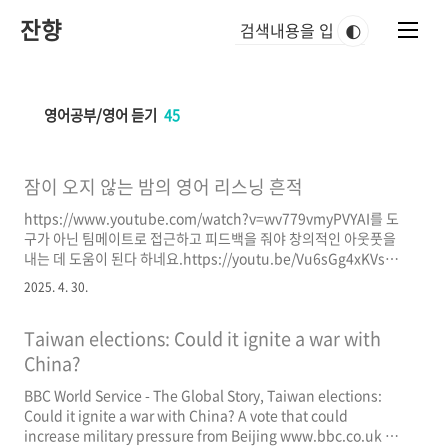
본
잔향
문
🌓
바
로
가
기
영어공부/영어 듣기
45
잠이 오지 않는 밤의 영어 리스닝 흔적
https://www.youtube.com/watch?v=wv779vmyPVYAI를 도
구가 아닌 팀메이트로 접근하고 피드백을 줘야 창의적인 아웃풋을
내는 데 도움이 된다 하네요.​https://youtu.be/Vu6sGg4xKVs?
si=xmPKiaDy_EI0ZgiyNotebookLM에 사적인 정보들을 넣은 후
2025. 4. 30.
자기 삶에 중요한 질문들을 하고 코치에게 피드백 얻듯이 활용한다
는 내용입니다. 사적인 자료를 그렇게 올려도 되는지 누군가 덧글에
Taiwan elections: Could it ignite a war with
달기도 했지만, 이미 구글은 당신의 많은 것을 알고 있고, 그런 상황
에서 유익한 도구를 활용하지 않을 이유가 없다고 말하는 덧글도 있
China?
습니다. 영상보다 덧글이 재미있네요.​
BBC World Service - The Global Story, Taiwan elections:
https://youtu.be/KvTGUI4Tznw?si=Hxog9_Y5Hi2cG0I1인공
Could it ignite a war with China? A vote that could
지능이 어떻게..
increase military pressure from Beijing www.bbc.co.uk 올