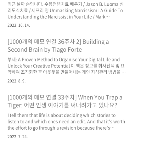
최근 날짜 순입니다. 수용전념치료 배우기 / Jason B. Luoma 심
cue and the same rewards, ..
리도식치료 / 제프리 영 Unmasking Narcissism : A Guide To
Understanding the Narcissist in Your Life / Mark
Ettensohn Psychodynamic Therapy : A Guide to Evidence-
2022. 10. 14.
Based Practice / Richard F. Summers, Jacques P. Barber
The Little Psychotherapy Book : Object Relations in
[1000개의 메모 연결 36주차 2] Building a
Practice / Allan Frankland Why People Die by Suicide /
Thomas Joiner 자살 심리치료의 실제 / Paul G. Quinnett..
Second Brain by Tiago Forte
부제: A Proven Method to Organise Your Digital Life and
Unlock Your Creative Potential 이 책은 정보를 취사선택 및 요
약하여 조직화한 후 아웃풋을 만들어내는 개인 지식관리 방법을 논
합니다. 취사선택 하루에도 수많은 정보를 접하게 됩니다. 그 중 어
2022. 8. 9.
떤 정보를 택하고 어떤 정보를 무시해야 할까요. 저자는 네 가지 기
준을 제시하는데 핵심은 그 순간 마음을 울리는 정보라면 어떤 것이
[1000개의 메모 연결 33주차] When You Trap a
든 일단 저장하라는 것으로 이해했습니다. 저장된 정보 중 필요 없
는 것은 주기적 리뷰 과정에서 지우면 되니까요. 저장할 때 핵심은
Tiger: 어떤 인생 이야기를 써내려가고 있나요?
미래의 내가 이 정보를 다시 볼 때 가치 있다고 여길지 한 번 더 생각
I tell them that life is about deciding which stories to
해 보고, 가치 있게 여길 것이라는 확신이 든다면 이해하기 쉽게 요
listen to and which ones need an edit. And that it's worth
점만..
the effort to go through a revision because there's
nothing more important to the quality of our lives than
2022. 7. 24.
the stories we tell ourselves about them. I say that when it