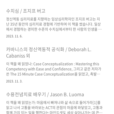
기 때문입니다. 이 책은 행복을 추상적 개념이 아니라 진화적 관점
에서 매우 구체적으로 접근합니다. 가령, 사회적 지위 추구나 예술
수치심 / 조지프 버고
작품을 만드는 행위 모두 생존과 짝짓기라는 동기에 의해 추동된다
고 봅니다. 자선 행위나 정의 추구와 같은 고차적 행동도 그 자체가
정신역동 심리치료를 지향하는 임상심리학자인 조지프 버고는 지
목적이 아니라 사회 안에서 생존과 짝짓기에 도움이 되기 때문에 채
난 35년 동안의 심리치료 경험에 기반하여 이 책을 썼습니다. 일상
택된 일종의 도구라고 봅니다. 금강산 구경을 하기 위해 밥을 먹는
에서 경험하는 경미한 수준의 수치심에서부터 한 사람의 인생을 꽉
것이 아니라, 인간의 본질적 욕구(식욕, 성욕)을 채우는 데 도움이 ..
움켜쥐는 힘으로서의 강렬한 수치심에 이르기까지 수치심의 스펙
2023. 11. 6.
트럼이라 할 만한 것을 보여주는 책입니다. 저자에 따르면 수치심을
경험하는 상황을 아래 네 가지 경우로 크게 분류할 수 있습니다. (1)
카바니스의 정신역동적 공식화 / Deborah L.
타인을 향한 그들의 관심이나 애정이 보답을 받지 못했다고 느낄
때. (2) 의미 있는 동료 집단에서 소외를 당하거나 다른 사람들에게
Cabaniss 외
서 고립되었을 때. (3) 원치 않는 방법으로 유약함이 노출되었을 때.
이 책을 왜 읽었나: Case Conceptualization : Mastering this
(4) 그들 자신이 스스로에게 거는 기대감 또는 인생에서 중요한 다
Competency with Ease and Confidence, 그리고 같은 저자가
른 사람들이 자신에게 거는 기대치를 충분히 이루지 못했을 ..
쓴 The 15 Minute Case Conceptualization을 읽었고, 촉발인
➡️ 패턴 ➡️ 증상 이라는 간명한 사례개념화 틀을 머릿속에 각인할
2023. 11. 3.
수 있었음. Case Conceptualization에는 단기 역동 심리치료 이
론에 입각한 사례개념화를 비롯하여 각 심리치료 이론에 따른 사례
수용전념치료 배우기 / Jason B. Luoma
개념화의 예시가 담겨 있지만, 너무 정형화된 사례개념화 양식으로
인해 각 이론의 고유 특성을 살리지 못한다는 느낌을 받음. 이에 구
이 책을 왜 읽었는가: 마음에서 빠져나와 삶 속으로 들어가라[1]를
체적으로 사례개념화하는 방법을 배우고 싶었고, 이왕이면 정신역
읽고 나서 고통을 바라보는 ACT의 관점이 마음에 와닿았고, 고통과
동 심리치료 이론에 따른 사례개념화를 배우고 ..
함께 가치 있는 일을 행한다는 마인드셋도 세상 살아나가는 데 큰