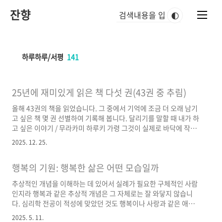
본
잔향
문
🌓
바
로
가
기
하루하루/서평
141
25년에 재미있게 읽은 책 다섯 권(43권 중 추림)
올해 43권의 책을 읽었습니다. 그 중에서 기억에 조금 더 오래 남기
고 싶은 책 몇 권 선별하여 기록해 봅니다. 달리기를 말할 때 내가 하
고 싶은 이야기 / 무라카미 하루키 가령 그것이 실제로 바닥에 작은
구멍이 뚫린 낡은 냄비에 물을 붓는 것과 같은 허망한 일에 지나지
2025. 12. 25.
않는다고 해도, 적어도 노력을 했다는 사실은 남는다. 효능이 있든
없든, 멋이 있든 없든, 결국 우리에게 있어서 가장 소중한 것은 대부
행복의 기원: 행복한 삶은 어떤 모습일까
분의 경우, 눈에는 보이지 않는(그러나 마음으로는 느낄 수 있는) 어
떤 것임이 분명하다. 그리고 진정으로 가치가 있는 것은 때때로 효
추상적인 개념을 이해하는 데 있어서 실례가 필요한 구체적인 사람
율이 나쁜 행위를 통해서만이 획득할 수 있는 것이다. 비록 공허한
인지라 행복과 같은 추상적 개념은 그 자체로는 잘 와닿지 않습니
행위가 있었다고 해도, 그것은 결코 어리석은 행위는 아닐 것이다.
다. 심리학 전공이 적성에 맞았던 것도 행복이나 사랑과 같은 애매
나는 그렇게 생각한다. 실감으로써, 그리고..
모호한 추상적 개념을 조작적 정의를 통해 구체화하는 것이 필수였
2025. 5. 11.