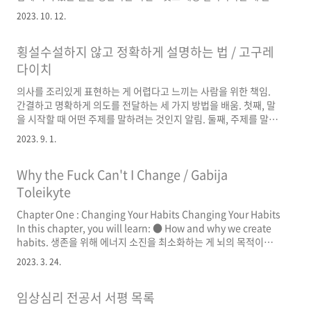
유익이 있다고 느낌. 다만 이 책에서는 상담실 안에서의 적용 방법
2023. 10. 12.
은 구체적으로 나와 있지 않아서 이를 배우고자 수용전념치료 배우
기를 선택함. 배운 내용 중 기억할 만한 세 가지: 내담자가 어떤 문제
횡설수설하지 않고 정확하게 설명하는 법 / 고구레
로 분투하고 있을 때 상담자가 솔루션을 제공하려는 태도는 대체로
반치료적이다. 특히 내적 경험은 해결해야 할 문제가 아니라 내담자
다이치
와 상담자가 그저 함께 바라봐야 하는 어떤 것일 수 있다. from 4장
의사를 조리있게 표현하는 게 어렵다고 느끼는 사람을 위한 책임.
현재 순간과 만나기 이를 위해서 상담자가 내담자의 힘든 내용을 해
간결하고 명확하게 의도를 전달하는 세 가지 방법을 배움. 첫째, 말
결해 주려고 노력하지 않을 때 일어나는 상담자 자..
을 시작할 때 어떤 주제를 말하려는 것인지 알림. 둘째, 주제를 말한
후 곧바로 결론을 얘기함. 셋째, 결론의 근거를 말한 후 다시 한 번
2023. 9. 1.
결론을 재강조하며 끝냄. 뇌는 예측하려는 경향이 강함. 주제부터
말하는 것은 뇌가 다음에 이어질 이야기를 더 잘 예측할 수 있게 함.
Why the Fuck Can't I Change / Gabija
결론도 중요하지만 주제가 선행해야 함. 가령, 이 글은 '말을 명료하
게 하는 법을 설명한다’는 식으로 주제를 알림. 또한 저자에 따르면
Toleikyte
결론을 한 번 더 반복하면서 말이나 글을 끝내는 것이 중요함. 일반
Chapter One : Changing Your Habits Changing Your Habits
적으로 독자의 주의지속 시간이 짧을 뿐만 아니라 모바일에서 스크
In this chapter, you will learn: ● How and why we create
롤하며 대충 읽는 경향을 고려하더라도 결론을..
habits. 생존을 위해 에너지 소진을 최소화하는 게 뇌의 목적이며,
습관은 이러한 목적을 위한 행동 적응 양상이다. ● Why it is
2023. 3. 24.
difficult for us to get rid of bad habits. 우리의 기본적인 욕구
를 즉각적으로 충족시키기 때문임 습관 바꾸려면 신호와 보상(욕구
임상심리 전공서 서평 목록
충족시키는) 그대로 두고 보상을 얻을 수 있는 보다 건강한 대안 행
동 찾아야. To change the habit, we need to keep the same