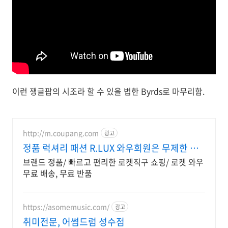
이런 쟁글팝의 시조라 할 수 있을 법한 Byrds로 마무리함.
http://m.coupang.com
광고
정품 럭셔리 패션 R.LUX 와우회원은 무제한 무
료 배송
브랜드 정품/ 빠르고 편리한 로켓직구 쇼핑/ 로켓 와우
무료 배송, 무료 반품
https://asomemusic.com/
광고
취미전문, 어썸드럼 성수점