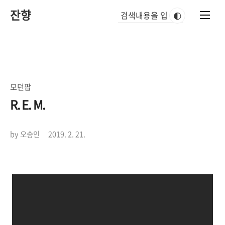
본
잔향
문
🌓
바
로
가
기
모던팝
R. E. M.
by 오송인
2019. 2. 21.