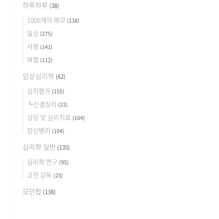
하루하루
(38)
1000개의 메모
(138)
일상
(275)
서평
(141)
여행
(112)
임상심리학
(62)
심리평가
(155)
┗신경심리
(23)
상담 및 심리치료
(164)
정신병리
(104)
심리학 일반
(135)
심리학 연구
(95)
고전 강독
(23)
모던팝
(138)