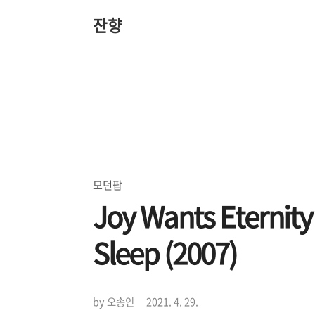
본
문
잔향
바
로
가
기
모던팝
Joy Wants Eternity
Sleep (2007)
by 오송인
2021. 4. 29.