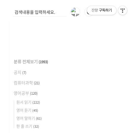
잔향
구독하기
🌓
분류 전체보기
(1993)
공지
(7)
컴퓨터과학
(21)
영어공부
(120)
원서 읽기
(222)
영어 듣기
(45)
영어 말하기
(61)
한 줄 쓰기
(32)