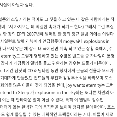
시질이 아닐까 싶다.
일종의 소일거리는 적어도 그 짓을 하고 있는 나 같은 사람에게는 작
 단비로서 가져오는 데 확실한 촉매가 되기도 한다.(그래서 그런 부질
는 사실 한 장의 EP와 2007년에 발매된 한 장의 정규 앨범 외에는 이렇다
일런트 발렛 리뷰어가 언급했듯이 mogwai나 explosions in
드가 나오지 않은 채 장르 내 국지전만 계속 되고 있는 상황 속에서, 수
s eternity도 그렇게 명멸하고 있는 수많은 밴드들 중 하나임이 분명
 날 갑자기 캐감동의 앨범을 들고 귀환하는 경우는 드물기 때문이다.
di halda 등, 1시간 남짓의 CD 러닝타임 동안 청자에게 온몸의 전율과 오르가
망 기대하게 만들었던 밴드들의 부진과 감감무소식을 바라보며 포스
를 많은 이들이 갖게 되었을 텐데, joy wants eternity는 그런
d to Sleep 가 explosions in the sky와는 또다른 차원의 아
이는 꽤 안타까운 일이 아닐 수 없다. 특히 이 앨범의 정수인
iel"은 군더더기 없는 완벽한 곡의 응집력을 보이며 청자를 빨아들인다. 포스
도 쉽게 몰입될 수 있는 매력적인 트랙들이라는 거다. 이들이 새로