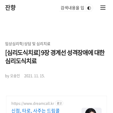
본
잔향
문
🌓
바
로
가
기
임상심리학/상담 및 심리치료
[심리도식치료] 9장 경계선 성격장애에 대한
심리도식치료
by 오송인
2021. 11. 15.
https://www.dreamcall.kr
광고
신점, 타로, 사주는 드림콜