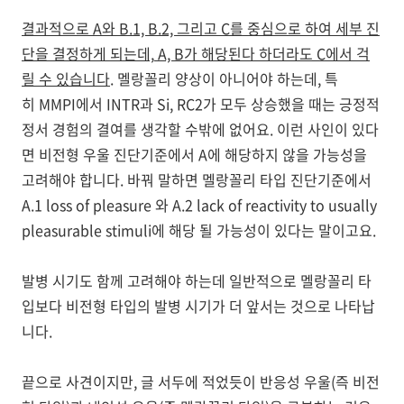
결과적으로
A
와
B.1, B.2,
그리고
C
를 중심으로 하여 세부 진
단을 결정하게 되는데,
A, B
가 해당된다 하더라도
C
에서 걱
릴 수 있습니다
.
멜랑꼴리 양상이 아니어야 하는데, 특
히
MMPI
에서
INTR
과
Si, RC2
가 모두 상승했을 때는 긍정적
정서 경험의 결여를 생각할 수밖에 없어요
. 이런 사인이 있다
면
비전형 우울 진단기준에서
A
에 해당하지 않을 가능성을
고려해야 합니다. 바꿔 말하면
멜랑꼴리 타입 진단기준에서
A.1 loss of pleasure
와
A.2 lack of reactivity to usually
pleasurable stimuli
에 해당 될 가능성이 있다는 말이고요.
발병 시기도 함께 고려해야 하는데 일반적으로 멜랑꼴리 타
입보다 비전형 타입의 발병 시기가 더 앞서는 것으로 나타납
니다.
끝으로 사견이지만
, 글 서두에 적었듯이
반응성 우울
(
즉 비전