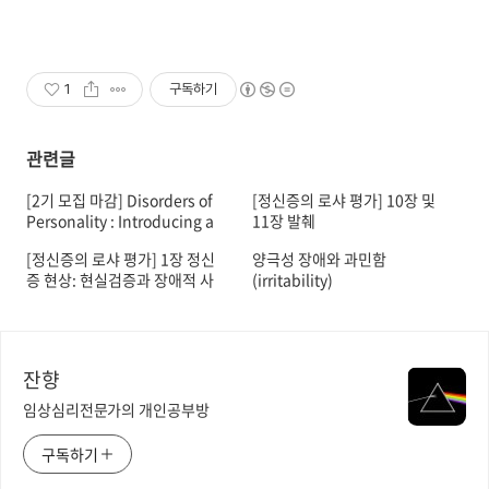
1
구독하기
관련글
[2기 모집 마감] Disorders of
[정신증의 로샤 평가] 10장 및
Personality : Introducing a
11장 발췌
DSM / ICD Spectrum from
[정신증의 로샤 평가] 1장 정신
양극성 장애와 과민함
Normal to Abnormal 3판 원
증 현상: 현실검증과 장애적 사
(irritability)
서 스터디
고의 개념적 이해를 향하여
잔향
임상심리전문가의 개인공부방
구독하기