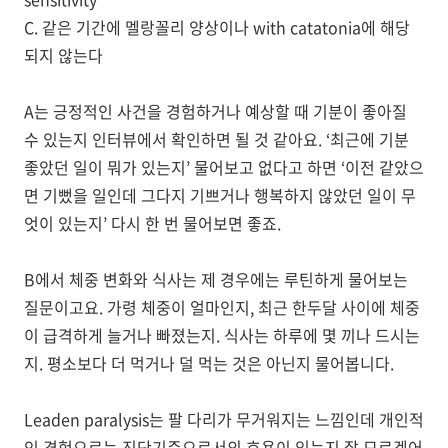
C.
같은 기간에 멜랑꼴리 양상이나
with catatonia
에 해당
되지 않는다
A
는 긍정적인 사건을 경험하거나 예상할 때 기분이 좋아질
수 있는지 인터뷰에서 확인하면 될 것 같아요
. ‘
최근에 기분
좋았던 일이 뭐가 있는지
’
물어보고 없다고 하면
‘
이전 같았으
면 기뻤을 일인데 그다지 기쁘거나 행복하지 않았던 일이 무
엇이 있는지
’
다시 한 번 물어보면 좋죠
.
B
에서 체중 변화와 식사는 제 경우에는 루틴하게 물어보는
질문이고요
.
가령 체중이 얼마인지
,
최근 한두달 사이에 체중
이 급격하게 늘거나 빠졌는지
.
식사는 하루에 몇 끼나 드시는
지
.
평소보다 더 먹거나 덜 먹는 것은 아닌지 물어봅니다
.
Leaden paralysis
는 팔 다리가 무거워지는 느낌인데 개인적
인 경험으로는 진단기준으로서의 효용이 있는지 잘 모르겠어