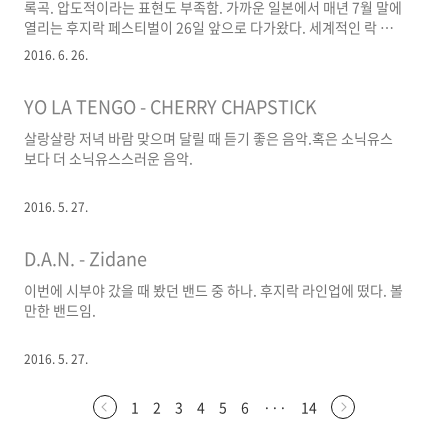
록곡. 압도적이라는 표현도 부족함. 가까운 일본에서 매년 7월 말에
열리는 후지락 페스티벌이 26일 앞으로 다가왔다. 세계적인 락 페
스티벌 중 하나인데 올해 라인업이 취향 저격이다. explosions in
2016. 6. 26.
the sky, sigur ros, deafheaven 세 밴드만 봐도 150~200만 원
이 안 아까운 그런 페스티벌이다. 특히 explosions in the sky는
YO LA TENGO - CHERRY CHAPSTICK
내 마음 속 0순위 밴드라 이번에 꼭 봐야 함. 취업이 어떻게 될지 몰
라서 계속 갈까말까 고민만 하고 있었는데 가는 쪽으로 마음이 아주
살랑살랑 저녁 바람 맞으며 달릴 때 듣기 좋은 음악.혹은 소닉유스
크게 기울고 있음. 결제버튼 직전까지 갔다가 신용카드 분실해서 재
보다 더 소닉유스스러운 음악.
발급 신청해 놓았다는 사실을 기억해냄. 다음 주에 카드 오면 지를
것..
2016. 5. 27.
D.A.N. - Zidane
이번에 시부야 갔을 때 봤던 밴드 중 하나. 후지락 라인업에 떴다. 볼
만한 밴드임.
2016. 5. 27.
1
2
3
4
5
6
···
14