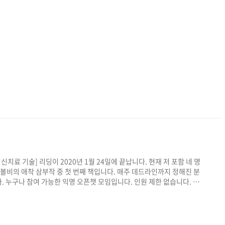
치료 기술] 리딩이 2020년 1월 24일에 끝납니다. 현재 저 포함 네 명
 존 볼비의 애착 삼부작 중 첫 번째 책입니다. 매주 데드라인까지 정해진 분
 누구나 참여 가능한 익명 오픈챗 모임입니다. 인원 제한 없습니다. 참
에 관심 있으신 분들의 참여 바랍니다. 참여하고 싶으신 분은
메일 통해 오픈챗 주소와 비번, 리딩 일정 알려드립니다.