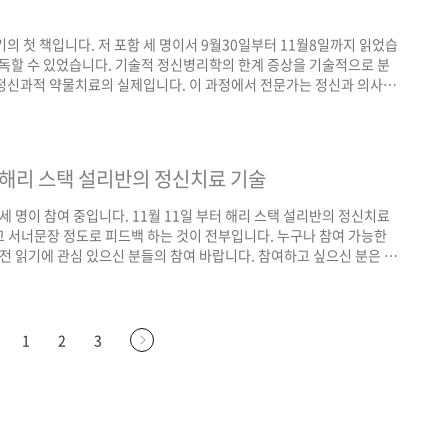
의 첫 책입니다. 저 포함 세 명이서 9월30일부터 11월8일까지 읽었습
완독할 수 있었습니다. 기술적 정신병리학의 한계 증상을 기술적으로 분
 정신과적 약물치료의 실제입니다. 이 과정에서 전문가는 정신과 의사입
의미보다는 빈도/심각도/정신병적 증상의 동반 여부/재발 가능성 등등에
맞추게 됩니다. 현대 정신의학의 아버지라 할 수 있는 크레펠린적인 전
자나 환자 가족의 이야기가 들어설 여지가 없습니..
: 해리 스택 설리반의 정신치료 기술
 세 명이 참여 중입니다. 11월 11일 부터 해리 스택 설리반의 정신치료
 서너문장 정도로 피드백 하는 것이 전부입니다. 누구나 참여 가능한
전 읽기에 관심 있으신 분들의 참여 바랍니다. 참여하고 싶으신 분은 이
소와 비번, 리딩 일정 알려드립니다. 관련 글) 해리 스택 설리반과 대인
4
1
2
3