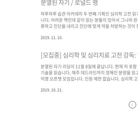
분열된 자기 / 로널드 랭
하루하루 습관 아카데미 두 번째 기획인 심리학 고전 읽기
니다. 어려운 책인데 같이 읽는 분들이 있어서 그나마 
류하고 진단을 내리고 진단에 맞게 약을 처방하는 것이
니다. 환자가 경험하는 증상이 환자 삶에서 차지하는 
2019. 11. 10.
포커스를 맞춰 두드러지는 증상을 완화시키는 데 초점을 
통이기도 하죠. 로널드 랭에 따르면 이러한 전통에는 환
[모집중] 심리학 및 심리치료 고전 강독
분열된 자기 리딩이 11월 8일에 끝납니다. 현재 저 포함
기술을 읽습니다. 매주 데드라인까지 정해진 분량을 읽고
익명 오픈챗 모임입니다. 인원 제한 없습니다. 심리학 고
글에 비댓으로 메일주소 알려주세요. 메일 통해 오픈챗 주
2019. 10. 21.
과정 접근 https://slowdive14.tistory.com/129894