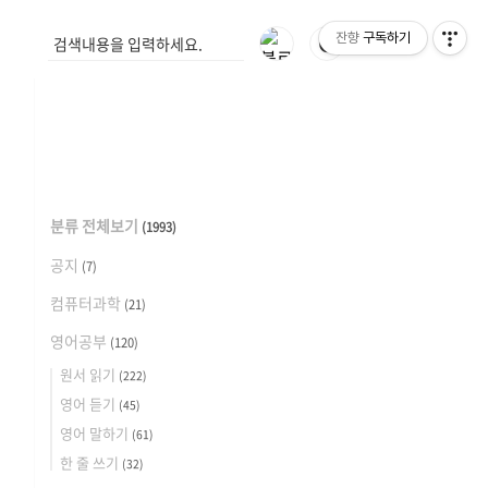
잔향
구독하기
🌓
분류 전체보기
(1993)
공지
(7)
컴퓨터과학
(21)
영어공부
(120)
원서 읽기
(222)
영어 듣기
(45)
영어 말하기
(61)
한 줄 쓰기
(32)