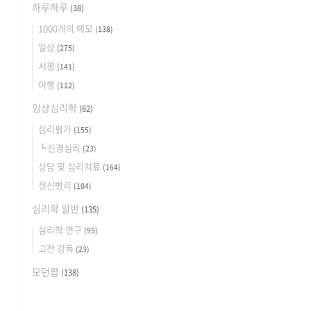
하루하루
(38)
1000개의 메모
(138)
일상
(275)
서평
(141)
여행
(112)
임상심리학
(62)
심리평가
(155)
┗신경심리
(23)
상담 및 심리치료
(164)
정신병리
(104)
심리학 일반
(135)
심리학 연구
(95)
고전 강독
(23)
모던팝
(138)