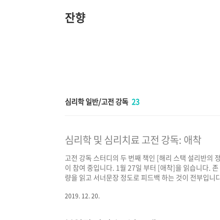
본
문
잔향
바
로
가
기
심리학 일반/고전 강독
23
심리학 및 심리치료 고전 강독: 애착
고전 강독 스터디의 두 번째 책인 [해리 스택 설리반의 정신
이 참여 중입니다. 1월 27일 부터 [애착]을 읽습니다.
량을 읽고 서너문장 정도로 피드백 하는 것이 전부입니다.
여인원 열 명이 채워지면 마감합니다. 심리학 고전 읽기
2019. 12. 20.
lookdiffangle@gmail.com으로 메일 주세요. 