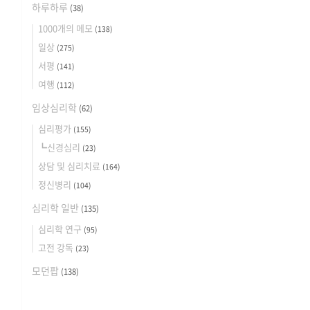
하루하루
(38)
1000개의 메모
(138)
일상
(275)
서평
(141)
여행
(112)
임상심리학
(62)
심리평가
(155)
┗신경심리
(23)
상담 및 심리치료
(164)
정신병리
(104)
심리학 일반
(135)
심리학 연구
(95)
고전 강독
(23)
모던팝
(138)