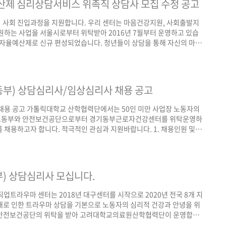
자율예산제 심리상담서비스 위촉직 상담사 모집 수정 공고
 사회 진입과정을 지원합니다. 우리 센터는 마음건강지원, 사회출발지
원하는 사업을 서울시로부터 위탁받아 2016년 7월부터 운영하고 있습
년자율예산제로 신규 편성되었습니다. 청년들이 상담을 통해 자신의 마음
사를 아래와 같이 모집합니다. 많은 관심 부탁드립니다. 2020년 3월
바이러스 19 확산에 따른 사회적 거리두기 지침에 따라 전반적으로 일
인해주시기 바랍니다. 1. 모집분야 및 선발예정인원..
경기동부) 상담심리사/임상심리사 채용 공고
용 공고 가톨릭대학교 산학협력단에서는 50인 미만 사업장 노동자의
용노동부와 안전보건공단으로부터 경기동부근로자건강센터를 위탁운영하
 채용하고자 합니다. 적극적인 관심과 지원바랍니다. 1. 채용인원 및
 - 노동자의 트라우마상담 및 PTSD예방활동 - 외상회복을 위한 직업건
활동 - 개인상담, 심리검사, 집단상담, 안정화 교육 등 - 내방상담,
2급이상) 자격취득 후 2년 이상 상담 실무경력자 ..
서부) 상담심리사 모십니다.
업트라우마 센터는 2018년 대구센터를 시작으로 2020년 전국 8개 지
로 인한 트라우마 상담을 기본으로 노동자의 심리적 건강과 안녕을 위
 안전보건공단의 위탁을 받아 고려대학교의료원산학협력단이 운영합니
인원 : 0명 - 지원자격 : 가. 필수사항 : 아래 자격을 모두 갖춘 자 1) 다