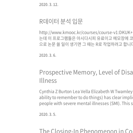
2020. 3. 12.
음 자격증 중 한 가지 이상 소지 경력자 상담심리사 2급 
취득 후 2년 이상 상담 실무경력자 임상심리사 2급 이상 자
R데이터 분석 입문
http://www.kmooc.kr/courses/course-v1:DK
는데 이 프로그램들은 아시다시피 유료이고 메모장에 코드 
으로 논문 쓸 일이 생기면 그 때는 R로 작업하려고 합니
해 보이기도 해서 책 보고 조금씩 공부하던 중에 이 강
2020. 3. 6.
들어보니 생각보니 퀄리티가 좋네요. 추천합니다. 아래
http://sti.kostat.go.kr/coresti/site/edu/edu_ulear
Prospective Memory, Level of Disa
Illness
Cynthia Z Burton Lea Vella Elizabeth W Twamley
ability to remember to do things) has clear impl
people with severe mental illnesses (SMI). Thi
and its relationship to real-world functional va
2020. 3. 5.
The Closing-In Phenomenon in Con