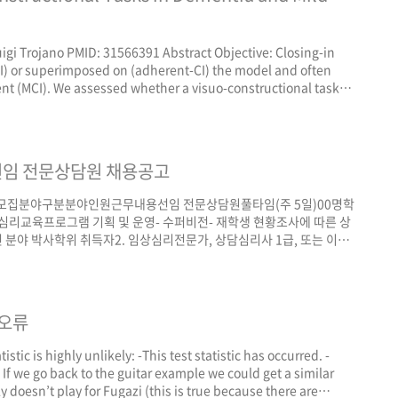
uigi Trojano PMID: 31566391 Abstract Objective: Closing-in
-CI) or superimposed on (adherent-CI) the model and often
nt (MCI). We assessed whether a visuo-constructional task
e to identify CI in Alzheimer's d..
터 선임 전문상담원 채용공고
 모집분야구분분야인원근무내용선임 전문상담원풀타임(주 5일)00명학
 심리교육프로그램 기획 및 운영- 수퍼비전- 재학생 현황조사에 따른 상
련 분야 박사학위 취득자2. 임상심리전문가, 상담심리사 1급, 또는 이에
실무경험자- 남성의 경우 해외여행에 제약이 없는 병역필, 군면제자* 1과
통자(외국인 학생 상담 가능자) 우대 ￭ 전형방법1. 1차: 서류전형
개별 통보)2. ..
 오류
tistic is highly unlikely: -This test statistic has occurred. -
. If we go back to the guitar example we could get a similar
 doesn’t play for Fugazi (this is true because there are