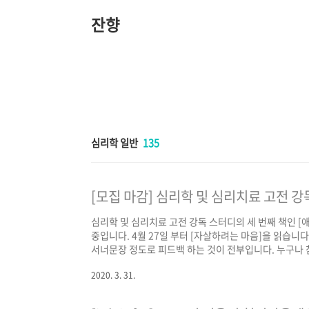
본
문
잔향
바
로
가
기
심리학 일반
135
[모집 마감] 심리학 및 심리치료 고전 강
심리학 및 심리치료 고전 강독 스터디의 세 번째 책인 [애착
중입니다. 4월 27일 부터 [자살하려는 마음]을 읽습니
서너문장 정도로 피드백 하는 것이 전부입니다. 누구나 참
제목에 [모집 마감]이라고 표시합니다. 심리학 및 심리
2020. 3. 31.
은 lookdiffangle@gmail.com으로 메일 주세요
장은 4월 20일부터 26일 사이에 해주세요.