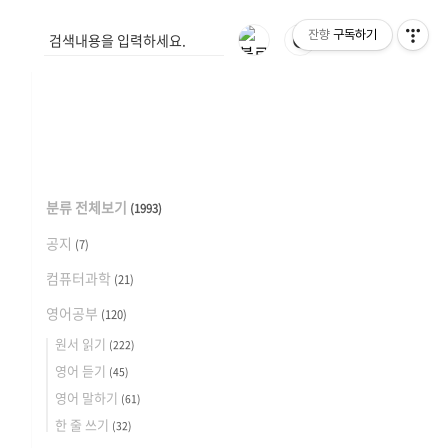
잔향
구독하기
🌓
분류 전체보기
(1993)
공지
(7)
컴퓨터과학
(21)
영어공부
(120)
원서 읽기
(222)
영어 듣기
(45)
영어 말하기
(61)
한 줄 쓰기
(32)