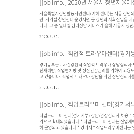
[job info.] 2020년 서울시 청년
서울특별시청년활동지원센터(이하 센터)는 서울 청년의
원, 지역별 청년센터 운영지원 등 청년의 사회진입을 지
니다. 그 중 일대일 심리상담 서비스가 올해 서울시 청
속 문제를 인식하고 성장할 수 있도록 지원할 위촉직 상담
2020. 3. 31.
23일 서울시청년활동지원센터 *모집일정 변경* 코로나
정을 연기하게 되었으니 지원을 원하시는 분께서는 꼭 확
[job info.] 직업적 트라우마센터(
경기동부근로자건강센터 직업적 트라우마 상담심리사 채
산재예방, 직업병예방 및 정신건강관리를 위하여 고
고 있습니다. 직업적 트라우마 상담을 위한 상담심리사를
업무 구분 인원 업무내용 비고 직업적 트라우마 상담 1명
2020. 3. 12.
강전문가(의사,간호사,운동처방사,산업위생사 등)와의 협업
사업장 출장상담 등 2. 필수인력 자격요건 - 상담심리사(
[job info.] 직업트라우마 센터(경기
직업트라우마 센터(경기서부) 상담/임상심리사 채용 * 직
역으로 확대되었습니다.* 직업트라우마 센터는 산업재해
해 운영되고 있습니다.* 경기서부직업트라우마센터는
다. 1. 채용 개요 - 채용부문 : 직업트라우마 전문가 - 채용