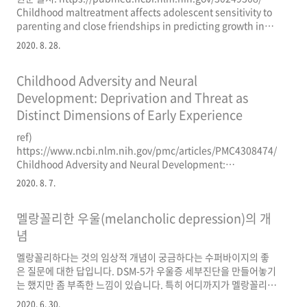
Childhood maltreatment affects adolescent sensitivity to
parenting and close friendships in predicting growth in
externalizing b Childhood maltreatment robustly predicts
2020. 8. 28.
adolescent externalizing behaviors (EB; e.g., violence,
delinquency, substance use) and may crystalize patterns
Childhood Adversity and Neural
of EB by influencing sensitivity to the social environment
(e.g., p..
Development: Deprivation and Threat as
Distinct Dimensions of Early Experience
ref)
https://www.ncbi.nlm.nih.gov/pmc/articles/PMC4308474/#R179
Childhood Adversity and Neural Development:
Deprivation and Threat as Distinct Dimensions of Early
2020. 8. 7.
Experience A growing body of research has examined the
impact of childhood adversity on neural structure and
멜랑꼴리한 우울(melancholic depression)의 개
function. Advances in our understanding of the
neurodevelopmental consequences of adverse early
념
environments require the ident..
멜랑꼴리하다는 것의 임상적 개념이 궁금하다는 수퍼바이지의 좋
은 질문에 대한 답입니다. DSM-5가 우울증 세부진단을 만들어놓기
는 했지만 좀 부족한 느낌이 있습니다. 특히 어디까지가 멜랑꼴리고
어디까지가 멜랑꼴리가 아닌지 가늠하는 것이 애매하죠. 멜랑꼴리
2020. 6. 30.