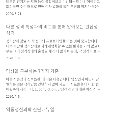
비롯한 인지기능 저하 등이 복합적으로 수반되는 데다 방어적이고
회피적인 수검 태도로 인해 검사 결과를 통한 추론의 여지가 적은
경우 보고서 작성의 어려움이 있을 수밖에 없습니다. 다만 보호자
2020. 5. 21.
면담이 비교적 잘 된 경우라면 이를 토대로 감별진단을 진행해 볼
수 있습니다. 알코홀릭을 많이 보게 되는 정신과 셋팅에서는 이런
다른 성격 특성과의 비교를 통해 알아보는 편집성
경우가 드물지 않을 수 있죠. 아래는 이러한 사례에 관한 수퍼비전
내용의 일부입니다. 개인정보를 제거하다 보니 좀 두루뭉술해진 감
성격
이 있으나 다양한 가능성을 고려하는 과정 자체를 염두에 두시면 좋
성격장애 감별 시 각 성격의 프로토타입을 아는 것이 중요합니다.
습니다. 진단적 인상은 Alcohol-induced psychotic disorder 와
더욱이 단일 성격장애로 사례개념화할 수 있는 환자는 거의 없고 대
R/O Schizophrenia이고, 치매 가..
부분 여러 성격장애의 혼합일 때가 더 많기 때문에, 각 성격의 프로
토타입을 중심으로 다른 성격 특성과의 융합 과정에서 어떤 양상이
2020. 5. 6.
펼쳐질 수 있는지 이해하는 것도 중요합니다. 다만 우선적으로 해야
하는 일은 각 성격장애의 프로토타입이 뭔지 이해한 상태에서 다른
망상을 구분하는 7가지 기준
성격장애와 비교해 나가며 그 프로토타입의 특성을 구체화시키는
것입니다. 결국 각각의 성격장애라는 것도 다른 성격장애와의 비교
마음의 증상과 징후(5판)에 나온 내용입니다. 망상인지 아닌지 감
를 통해 더 확실히 이해할 수 있게 마련입니다. DSM-5가 각 성격장
별하는 것은 생각만큼 간단하지 않아 저도 이 지표들을 다시 한 번
애의 진단기준을 제시하고 있으나 피상적인 수준에 머무르고 있기
머릿속에 새깁니다. 1. conviction: 망상적 신념에 대한 확신의 정
때문에 DSM-5 분류 중에서도 성격 파트 진단기준은 잘 참고하지 ..
도 2. extension: 망상이 환자의 삶을 아우르는 정도 3.
2020. 4. 6.
bizarreness: 사회적 문화적 ‘현실’로부터 동떨어진 정도 4.
disorganization: 얼마나 체계적이고 논리적인지(파편화된 사고
역동정신의학 진단매뉴얼
에서부터 체계적 사고까지) 5. pressure: 환자가 망상에 몰두하는