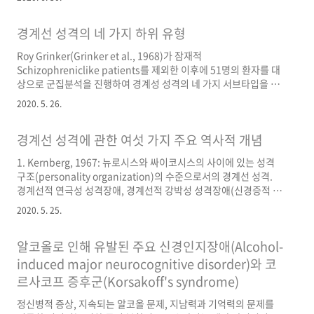
라는 용어의 기원 자체가 생물학적인 요인에 기반을 두고 있고(즉,
흑담즙) 이런 용어적 기원이 지금 진단체계에도 반영돼 있습니다.
경계선 성격의 네 가지 하위 유형
즉 멜랑꼴리는 유전적 특성이 강해서 외부 환경변화에 잘 반응하지
않는 만성적이고 심각한 우울에 가까워요(즉 endogenous
Roy Grinker(Grinker et al., 1968)가 잠재적
depression). 환경적 사건이나 변화의 영향에 따라 기분 변화가 수
Schizophreniclike patients를 제외한 이후에 51명의 환자를 대
반되는 reactive depression(혹은 neurotic depression)과 반
상으로 군집분석을 진행하여 경계성 성격의 네 가지 서브타입을 구
대됩니다. 외부 환경변화에 아랑곳없이 늘..
분했습니다. 지금 다시 봐도 꽤나 유용한 구분입니다. 출처는
2020. 5. 26.
Disorders of Personality(3판) 898-899쪽입니다. Roy Grinker
의 정확한 레퍼런스는 다음과 같습니다. Grinker, R. R., Werble,
경계선 성격에 관한 여섯 가지 주요 역사적 개념
B., & Drye, R. C. (1968). The borderline syndrome.
NewYork, NY: Basic Books. Selection criteria resulted in
1. Kernberg, 1967: 뉴로시스와 싸이코시스의 사이에 있는 성격
young adults with short-term hospital..
구조(personality organization)의 수준으로서의 경계선 성격.
경계선적 연극성 성격장애, 경계선적 강박성 성격장애(신경증적 강
박성 성격장애에 대비되는) 등등 DSM-5 분류와 연관지어 다양한
2020. 5. 25.
조합이 가능함을 이해하고 있어야 함. 2. Gunderson, 1984: 정신
장애가 생물학적 원인을 지닌다는 크래펠린의 입장을 이어받음.
알코올로 인해 유발된 주요 신경인지장애(Alcohol-
DSM 경계선 성격장애 진단의 기조를 세움. 경계선 성격장애를 다
른 축II 진단과 구분되는 증후군으로 이해함. 3. Wender, 1977:
induced major neurocognitive disorder)와 코
transient psychotic 혹은 psychotic-like experiences를 강조
르사코프 증후군(Korsakoff's syndrome)
하는 가운데 schizophrenia spectrum ..
정신병적 증상, 지속되는 알코올 문제, 지남력과 기억력의 문제를