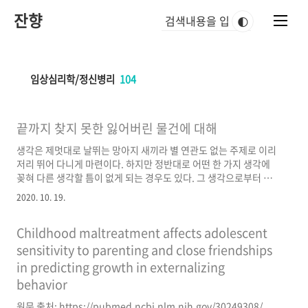
본
잔향
문
🌓
바
로
가
기
임상심리학/정신병리
104
끝까지 찾지 못한 잃어버린 물건에 대해
생각은 제멋대로 날뛰는 망아지 새끼라 별 연관도 없는 주제로 이리
저리 뛰어 다니게 마련이다. 하지만 정반대로 어떤 한 가지 생각에
꽂혀 다른 생각할 틈이 없게 되는 경우도 있다. 그 생각으로부터 벗
어나고 싶은데 족쇄가 채워진 것마냥 벗어날 수 없을 때 병리적이라
2020. 10. 19.
할 수 있다. 이게 반추한다는 것의 의미이다. 벗어나고 싶은 어떤 생
각으로부터 벗어나지 못 하고 얽매여서 계속 생각하게 된다. 살면서
Childhood maltreatment affects adolescent
누구나 반추를 경험한다는 점에서 병리적이지만 병리적이지만은
않다. 정상적인 경험의 일부로 볼 여지가 있다. 하지만 반추가 하루
sensitivity to parenting and close friendships
종일 계속되고 그 다음날에도 또 그 다음날에도 계속되면 확실히 병
in predicting growth in externalizing
리적인 것이다. 인간의 마음의 모든 기제가 그렇듯이 이 반추에도
behavior
기능적인 부분, 즉 쓸모 있는 부분이 있다. 반추와 구체적인..
원문 출처: https://pubmed.ncbi.nlm.nih.gov/30249308/