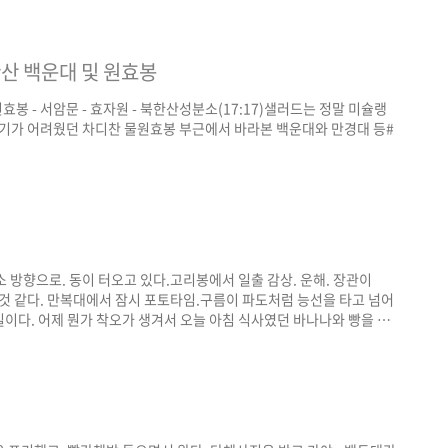
 때 무리하게 놀아서 허리컨디션이 상당히 좋지 않았고, 장시간 차를 타고
쯤은 다 감내하게 만드..
북한산 백운대 및 원효봉
 - 원효봉 - 서암문 - 효자원 - 북한산성분소(17:17)샐러드는 정말 미슐랭
있기가 어려웠던 차디찬 물원효봉 부근에서 바라본 백운대와 만경대 등#
 방향으로. 동이 터오고 있다.고리봉에서 일출 감상. 운해. 장관이
 것 같다. 만복대에서 잠시 포토타임.구름이 파도처럼 능선을 타고 넘어
이다. 어제 뭔가 착오가 생겨서 오늘 아침 식사였던 바나나와 빵을 사
기를 달랬다. 크게 배가 고프진 않았지만, 어찌 됐든 컵라면을 먹을 수 있
 사준 아메리카노로 입가심. 행복했음. 하지만 일행 중 두 명이 종주를
8명 중 5명만 완주함. 끝까지 ..