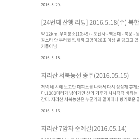
2016. 5. 29.
당에서 밥을 먹고 들머리 도착하니 대략 7시였음. M83
와서 매우 피곤한 상태였다. 하지만 산이 뭔지. 그런 고통
[24번째 산행 리딩] 2016.5.18(수) 
약 12km, 우이분소(10:45) - 도선사 - 백운대 - 북문
원스타 안 부러웠음.새끼 고양이20초 이상 발 담그고 
커플아님
2016. 5. 18.
지리산 서북능선 종주(2016.05.15)
저녁 네 시에 노고단 대피소를 나와서 다시 성삼재 휴게소
다.1000미터가 넘어가면 산의 기후가 시시각각 바뀌는
간다. 지리산 서북능선은 누군가의 말마따나 향기로운 길
질 못했다. 산행 시작부터 4시간 동안 쵸코바 등으로 허
2016. 5. 16.
다는 생각에 너무 기뻤다.햇반에 컵라면 흡입 후, 일행이
포기했다. 한 명이 이미 오늘 일정을 포기한 상태였던지라 
지리산 7암자 순례길(2016.05.14)