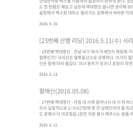
안내산악회 버스를 이용하여 음정까지 편하게 왔다. 잠은
도 한 번쯤은 해보고 싶은데 백대명산 끝나면 생각해 보려
음정에서 벽소령 대피소 올라가는 길목에서 바라본 지리산
피소에서 1박하고 이 길로 내려왔었는데 기억을 못하다가
2016. 5. 16.
음. 내가 리딩했던 산은 아무래도 공부를 조금은 하게 돼
생각없이 따라 다니기만 해서 기억에 남는 게 상대적으로 
[23번째 산행 리딩] 2016.5.11(수)
- 18번째 백대명산 - 전날 비가 와서 미세먼지 제로에 
철쭉인가? 서리산은 철쭉동산으로 유명하다. 이거이 철쭉
산은 함께 타야 즐겁다. 미녀 동무가 포즈나 표정이 자연
찍는 편에 속한다고 생각해 왔는데 대상에 대한 애정이 
2016. 5. 13.
토그래퍼 브레송이 한 말인가 그럴 거임.) 초상권 보호 
사진 안 찍어도 된다고 거절하심. ㅎㅎㅎ 여자 동무가 샐
황매산(2016.05.08)
- 17번째 백대명산 - 아침 네 시에 일어나서 네 시 반
자서 실질적으로 2~3시간밖에 못 잔 상태인지라 좀 피
도 못해서 더 괴로웠음.(운전 자원 봉사 해주시는 분들
각임. 그냥 대중교통 이용하는 게 서로 편한 것 같음.)
2016. 5. 11.
이 바글바글했음. 이에 500미터도 안 되는 정상까지 
마음조차 사라질 정도였음. 우리나라 등산인구가 이 날 황