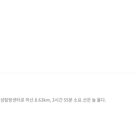
방센터로 하산.8.63km, 3시간 55분 소요.산은 늘 옳다.