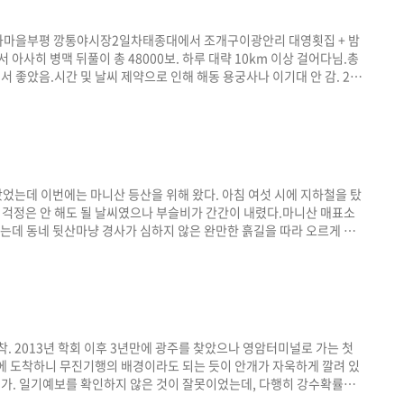
문화마을부평 깡통야시장2일차태종대에서 조개구이광안리 대영횟집 + 밤
히 병맥 뒤풀이 총 48000보. 하루 대략 10km 이상 걸어다님.총
서 좋았음.시간 및 날씨 제약으로 인해 해동 용궁사나 이기대 안 감. 2박
 태종대 조개구이는 꼭 경험해 보시길.
 왔었는데 이번에는 마니산 등산을 위해 왔다. 아침 여섯 시에 지하철을 탔
지 걱정은 안 해도 될 날씨였으나 부슬비가 간간이 내렸다.마니산 매표소
 되는데 동네 뒷산마냥 경사가 심하지 않은 완만한 흙길을 따라 오르게 된
허동천에서 참성단으로 올라오는 게 힘들긴 해도 더 재미있을 것 같다.
음에 다시 오게 된다면 이번과는 반대로 가야지.꿀맛.날이 약간만 좋아도
 맑아짐. 강화터미널 가는 버..
쯤 도착. 2013년 학회 이후 3년만에 광주를 찾았으나 영암터미널로 가는 첫
에 도착하니 무진기행의 배경이라도 되는 듯이 안개가 자욱하게 깔려 있
낭패가. 일기예보를 확인하지 않은 것이 잘못이었는데, 다행히 강수확률
산에 오르기로 결심함. 편의점에서 만난 택시기사님이 알려주신 근처 식