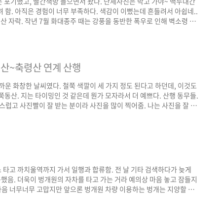
 포기했고, 빨간책방 들으면서 왔다. 단체사진은 박고 가야~ 백두대간
 함. 아직은 경험이 너무 부족하다. 색감이 이뻤는데 흔들려서 아쉽네..
 자락. 작년 7월 화대종주 때는 강풍을 동반한 폭우로 인해 벽소령 대
 일행이 '너 그 때 여기로 내려오지 않았어?'라고 물어봐서 기억이 났
 지명이나 풍경을 더 잘 기억하게 되는데 다른 사람 벙개 따라가면 아무
적다. 여러 면에서 배울 게 많은..
 서리산~축령산 연계 산행
가까운 화창한 날씨였다. 철쭉 색깔이 세 가지 정도 된다고 하던데, 이것도
동산. 지는 타이밍인 것 같은데 뭔가 모자라서 더 예쁘다. 산행 동무들.
스럽고 사진빨이 잘 받는 분이라 사진을 많이 찍어줌. 나는 사진을 잘 못
담기면 사진이 잘 나온다는 것을 새삼 확인함.(작고하신 월드클래스 포
때문에 올리지 못하는 것이 못내 아쉽다. 남자 동무는 센스 있게 자기는
러드를 해왔는데 내 ..
 버스 타고 까치울역까지 가서 일행과 합류함. 전 날 기타 검색하다가 늦게
곤했음. 더욱이 벙개원의 자차를 타고 가는 거라 예의상 마음 놓고 잠들지
 마음 너무너무 고맙지만 앞으론 벙개원 차량 이용하는 벙개는 지양할 생
 네 시간쯤 달려서 10시에 황매산 영화주제공원 도착함. 예상만큼 사람들
꽤 오랜 시간이 걸렸음. 정상 부근은 정말 인산인해라 정상석을 봐야겠단
매산에 다 모였던 것 같..