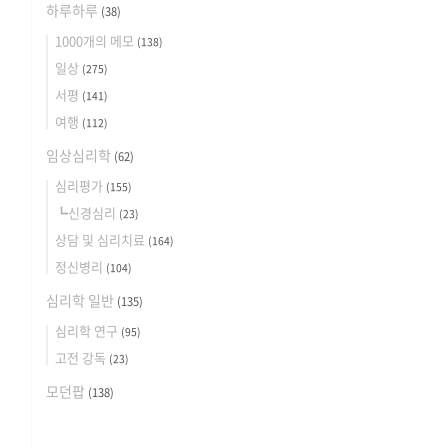
하루하루
(38)
1000개의 메모
(138)
일상
(275)
서평
(141)
여행
(112)
임상심리학
(62)
심리평가
(155)
┗신경심리
(23)
상담 및 심리치료
(164)
정신병리
(104)
심리학 일반
(135)
심리학 연구
(95)
고전 강독
(23)
모던팝
(138)