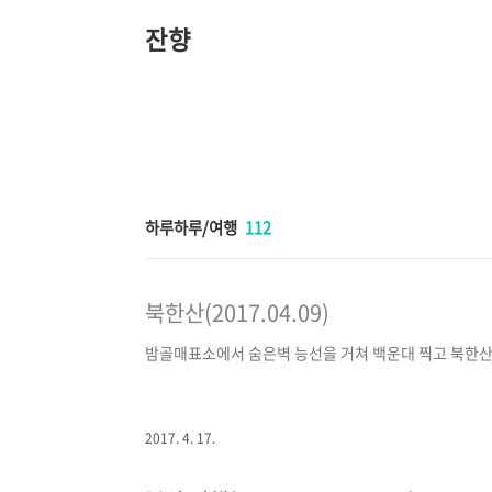
본
문
잔향
바
로
가
기
하루하루/여행
112
북한산(2017.04.09)
밤골매표소에서 숨은벽 능선을 거쳐 백운대 찍고 북한산성탐
2017. 4. 17.