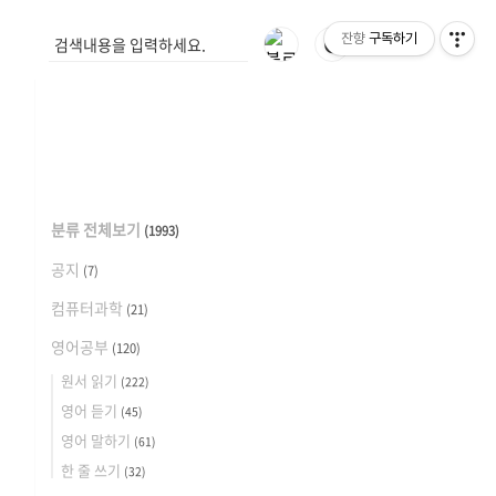
잔향
구독하기
🌓
분류 전체보기
(1993)
공지
(7)
컴퓨터과학
(21)
영어공부
(120)
원서 읽기
(222)
영어 듣기
(45)
영어 말하기
(61)
한 줄 쓰기
(32)