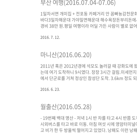
부산 여행(2016.07.04-07.06)
1일차서면 개미집 + 전포동 카페거리 안 꼼빠뇽감천
바다3일차해운대 가야밀면해운대 해수욕장돈부리돈에서 아사
경비 38만 원.평일 여행이라 어딜 가든 사람이 별로 없어
3일도 모자랐음.부평 깡통야시장의 생가리비치즈구이와
2016. 7. 12.
마니산(2016.06.20)
2011년 혹은 2012년경에 석모도 놀러갈 때 강화도에
는데 여기 도착하니 9시였다. 장장 3시간 걸림.미세먼
에서 단군로를 거쳐 정상인 참성단 도착. 3.6km 정도
다. 참성단에서 함허동천로를 타고 내려가기로 했다. 함
2016. 6. 23.
많은 사람들이 함허동천 방면에서 올라오고 있었다. 다
신도, 시도, 모도가 보였을 텐데. 아쉬웠음.내려오니 날이
월출산(2016.05.28)
- 19번째 백대 명산 - 저녁 1시 반 차를 타고 4시 반
시외버스를 타고 바로 이동. 아침 여섯 시에 영암터미널
고 비가 한 두 방울씩 떨어지고 있었다. 낭패도 이런 
30%고 정오 이후로는 맑아진다고 돼 있어서 예정대로 