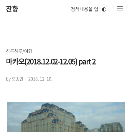
본
잔향
문
🌓
바
로
가
기
하루하루/여행
마카오(2018.12.02-12.05) part 2
by 오송인
2018. 12. 10.