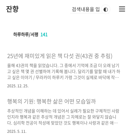
본
잔향
문
🌓
바
로
가
기
하루하루/서평
141
25년에 재미있게 읽은 책 다섯 권(43권 중 추림)
올해 43권의 책을 읽었습니다. 그 중에서 기억에 조금 더 오래 남기
고 싶은 책 몇 권 선별하여 기록해 봅니다. 달리기를 말할 때 내가 하
고 싶은 이야기 / 무라카미 하루키 가령 그것이 실제로 바닥에 작은
구멍이 뚫린 낡은 냄비에 물을 붓는 것과 같은 허망한 일에 지나지
2025. 12. 25.
않는다고 해도, 적어도 노력을 했다는 사실은 남는다. 효능이 있든
없든, 멋이 있든 없든, 결국 우리에게 있어서 가장 소중한 것은 대부
행복의 기원: 행복한 삶은 어떤 모습일까
분의 경우, 눈에는 보이지 않는(그러나 마음으로는 느낄 수 있는) 어
떤 것임이 분명하다. 그리고 진정으로 가치가 있는 것은 때때로 효
추상적인 개념을 이해하는 데 있어서 실례가 필요한 구체적인 사람
율이 나쁜 행위를 통해서만이 획득할 수 있는 것이다. 비록 공허한
인지라 행복과 같은 추상적 개념은 그 자체로는 잘 와닿지 않습니
행위가 있었다고 해도, 그것은 결코 어리석은 행위는 아닐 것이다.
다. 심리학 전공이 적성에 맞았던 것도 행복이나 사랑과 같은 애매
나는 그렇게 생각한다. 실감으로써, 그리고..
모호한 추상적 개념을 조작적 정의를 통해 구체화하는 것이 필수였
2025. 5. 11.