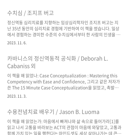
기 때문입니다. 이 책은 행복을 추상적 개념이 아니라 진화적 관점
에서 매우 구체적으로 접근합니다. 가령, 사회적 지위 추구나 예술
수치심 / 조지프 버고
작품을 만드는 행위 모두 생존과 짝짓기라는 동기에 의해 추동된다
고 봅니다. 자선 행위나 정의 추구와 같은 고차적 행동도 그 자체가
정신역동 심리치료를 지향하는 임상심리학자인 조지프 버고는 지
목적이 아니라 사회 안에서 생존과 짝짓기에 도움이 되기 때문에 채
난 35년 동안의 심리치료 경험에 기반하여 이 책을 썼습니다. 일상
택된 일종의 도구라고 봅니다. 금강산 구경을 하기 위해 밥을 먹는
에서 경험하는 경미한 수준의 수치심에서부터 한 사람의 인생을 꽉
것이 아니라, 인간의 본질적 욕구(식욕, 성욕)을 채우는 데 도움이 ..
움켜쥐는 힘으로서의 강렬한 수치심에 이르기까지 수치심의 스펙
2023. 11. 6.
트럼이라 할 만한 것을 보여주는 책입니다. 저자에 따르면 수치심을
경험하는 상황을 아래 네 가지 경우로 크게 분류할 수 있습니다. (1)
카바니스의 정신역동적 공식화 / Deborah L.
타인을 향한 그들의 관심이나 애정이 보답을 받지 못했다고 느낄
때. (2) 의미 있는 동료 집단에서 소외를 당하거나 다른 사람들에게
Cabaniss 외
서 고립되었을 때. (3) 원치 않는 방법으로 유약함이 노출되었을 때.
이 책을 왜 읽었나: Case Conceptualization : Mastering this
(4) 그들 자신이 스스로에게 거는 기대감 또는 인생에서 중요한 다
Competency with Ease and Confidence, 그리고 같은 저자가
른 사람들이 자신에게 거는 기대치를 충분히 이루지 못했을 ..
쓴 The 15 Minute Case Conceptualization을 읽었고, 촉발인
➡️ 패턴 ➡️ 증상 이라는 간명한 사례개념화 틀을 머릿속에 각인할
2023. 11. 3.
수 있었음. Case Conceptualization에는 단기 역동 심리치료 이
론에 입각한 사례개념화를 비롯하여 각 심리치료 이론에 따른 사례
수용전념치료 배우기 / Jason B. Luoma
개념화의 예시가 담겨 있지만, 너무 정형화된 사례개념화 양식으로
인해 각 이론의 고유 특성을 살리지 못한다는 느낌을 받음. 이에 구
이 책을 왜 읽었는가: 마음에서 빠져나와 삶 속으로 들어가라[1]를
체적으로 사례개념화하는 방법을 배우고 싶었고, 이왕이면 정신역
읽고 나서 고통을 바라보는 ACT의 관점이 마음에 와닿았고, 고통과
동 심리치료 이론에 따른 사례개념화를 배우고 ..
함께 가치 있는 일을 행한다는 마인드셋도 세상 살아나가는 데 큰