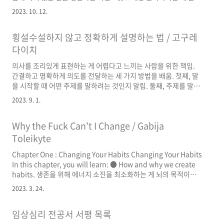
유익이 있다고 느낌. 다만 이 책에서는 상담실 안에서의 적용 방법
2023. 10. 12.
은 구체적으로 나와 있지 않아서 이를 배우고자 수용전념치료 배우
기를 선택함. 배운 내용 중 기억할 만한 세 가지: 내담자가 어떤 문제
횡설수설하지 않고 정확하게 설명하는 법 / 고구레
로 분투하고 있을 때 상담자가 솔루션을 제공하려는 태도는 대체로
반치료적이다. 특히 내적 경험은 해결해야 할 문제가 아니라 내담자
다이치
와 상담자가 그저 함께 바라봐야 하는 어떤 것일 수 있다. from 4장
의사를 조리있게 표현하는 게 어렵다고 느끼는 사람을 위한 책임.
현재 순간과 만나기 이를 위해서 상담자가 내담자의 힘든 내용을 해
간결하고 명확하게 의도를 전달하는 세 가지 방법을 배움. 첫째, 말
결해 주려고 노력하지 않을 때 일어나는 상담자 자..
을 시작할 때 어떤 주제를 말하려는 것인지 알림. 둘째, 주제를 말한
후 곧바로 결론을 얘기함. 셋째, 결론의 근거를 말한 후 다시 한 번
2023. 9. 1.
결론을 재강조하며 끝냄. 뇌는 예측하려는 경향이 강함. 주제부터
말하는 것은 뇌가 다음에 이어질 이야기를 더 잘 예측할 수 있게 함.
Why the Fuck Can't I Change / Gabija
결론도 중요하지만 주제가 선행해야 함. 가령, 이 글은 '말을 명료하
게 하는 법을 설명한다’는 식으로 주제를 알림. 또한 저자에 따르면
Toleikyte
결론을 한 번 더 반복하면서 말이나 글을 끝내는 것이 중요함. 일반
Chapter One : Changing Your Habits Changing Your Habits
적으로 독자의 주의지속 시간이 짧을 뿐만 아니라 모바일에서 스크
In this chapter, you will learn: ● How and why we create
롤하며 대충 읽는 경향을 고려하더라도 결론을..
habits. 생존을 위해 에너지 소진을 최소화하는 게 뇌의 목적이며,
습관은 이러한 목적을 위한 행동 적응 양상이다. ● Why it is
2023. 3. 24.
difficult for us to get rid of bad habits. 우리의 기본적인 욕구
를 즉각적으로 충족시키기 때문임 습관 바꾸려면 신호와 보상(욕구
임상심리 전공서 서평 목록
충족시키는) 그대로 두고 보상을 얻을 수 있는 보다 건강한 대안 행
동 찾아야. To change the habit, we need to keep the same