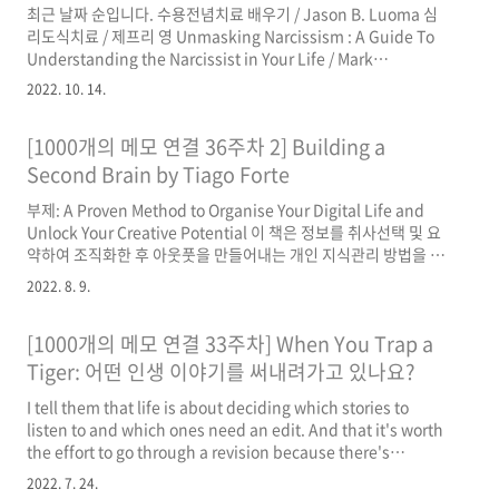
최근 날짜 순입니다. 수용전념치료 배우기 / Jason B. Luoma 심
cue and the same rewards, ..
리도식치료 / 제프리 영 Unmasking Narcissism : A Guide To
Understanding the Narcissist in Your Life / Mark
Ettensohn Psychodynamic Therapy : A Guide to Evidence-
2022. 10. 14.
Based Practice / Richard F. Summers, Jacques P. Barber
The Little Psychotherapy Book : Object Relations in
[1000개의 메모 연결 36주차 2] Building a
Practice / Allan Frankland Why People Die by Suicide /
Thomas Joiner 자살 심리치료의 실제 / Paul G. Quinnett..
Second Brain by Tiago Forte
부제: A Proven Method to Organise Your Digital Life and
Unlock Your Creative Potential 이 책은 정보를 취사선택 및 요
약하여 조직화한 후 아웃풋을 만들어내는 개인 지식관리 방법을 논
합니다. 취사선택 하루에도 수많은 정보를 접하게 됩니다. 그 중 어
2022. 8. 9.
떤 정보를 택하고 어떤 정보를 무시해야 할까요. 저자는 네 가지 기
준을 제시하는데 핵심은 그 순간 마음을 울리는 정보라면 어떤 것이
[1000개의 메모 연결 33주차] When You Trap a
든 일단 저장하라는 것으로 이해했습니다. 저장된 정보 중 필요 없
는 것은 주기적 리뷰 과정에서 지우면 되니까요. 저장할 때 핵심은
Tiger: 어떤 인생 이야기를 써내려가고 있나요?
미래의 내가 이 정보를 다시 볼 때 가치 있다고 여길지 한 번 더 생각
I tell them that life is about deciding which stories to
해 보고, 가치 있게 여길 것이라는 확신이 든다면 이해하기 쉽게 요
listen to and which ones need an edit. And that it's worth
점만..
the effort to go through a revision because there's
nothing more important to the quality of our lives than
2022. 7. 24.
the stories we tell ourselves about them. I say that when it