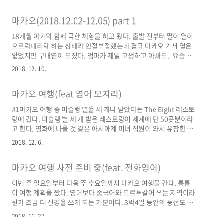
반도로 넘어가려고 호텔을 나섰는데, 겨에 땀이 날 정도로 날씨가
더웠다. 12월 초만 돼도 초가을이라기보다 늦여름에 가깝다. 덥다.
마카오(2018.12.02-12.05) part 1
반팔 필수. 텅텅 비어 있던 버스는 마카오 반도로 가려는 호텔 손님
들로 인산인해를 이루었고, 와이프는 접혀진 유모차를 한손에 들고,
18개월 아기와 함께 극한 체험을 하고 왔다. 출발 전부터 딸이 열이
나는 아이를 안고 낑낑 거리며 버스에 올랐다. 택시를 타고 싶었으
오르락내리락 하는 상태라 안절부절했는데 결국 마카오 가서 열은
나 택시 편리하게 잘 이용했다는 후기도 있는 반면 바가지요금이 극
없었지만 구내염이 도졌다. 엄마가 제일 고생하고 아빠도.. 요즘에
성이라는 얘기들도 있어서, 혹시라도 기분 나쁜 일을 당할 ..
이직해야 되나 싶을 정도로 원장이 검사를 많이 내고 있고(5일 동안
2018. 12. 10.
풀 네 개 정도), 토요일 상담 3~4사례를 9개월 동안 지속하는 것도
알게 모르게 힘에 부쳤던 것 같다. 소진되기 딱 좋은 이런 상황에서
마카오 여행(feat 영어 모지리)
여행 스케줄 짜는 것도 좀 일이었다. 아기가 있다 보니 고려해야 할
것이 더 많아져서 없는 시간 짜내 틈틈이 여행을 준비했다. 출발하
#1마카오 여행 중 미슐랭 별을 세 개나 받았다는 The Eight 레스토
는 날 새벽 네 시에 일어나서 한 시간 반 동안 최종적으로 스케줄을
랑에 갔다. 미슐랭 별 세 개 받은 레스토랑이 세계에 단 50곳뿐이라
수정하고 인천국제공항을 향했다. 와이프는 짐 싸느라 한숨도 못 잤
고 한다. 영화에 나올 것 같은 아시아계 미녀 직원이 와서 유창한 영
다고 한다. 딸이 예민하고 겁 많은 편이라..
어로 주문을 받았다. 8월부터 리스닝을 틈틈이 해왔는데.. 하나도
2018. 12. 6.
안 들린다. 결국 누군가의 블로그에 있는 메뉴를 그대로 시켰다. 호
주에서 1년 정도 체류한 적이 있는 와이프 말에 따르면 에피타이저
마카오 여행 사전 준비 중(feat. 전화영어)
는 가격에 포함되지 않는다는 말도 했다는데, 난 무슨 말인지 1도 알
아듣지 못해 시선을 못 마주치고 이런 표정만.. #2호텔에서는 멀티
이번 주 일요일부터 다음 주 수요일까지 마카오 여행을 간다. 틈틈
플러그 좀 달라고 말하니 못 알아듣는다. 와이프가 adapter라고 하
이 여행 계획을 짰다. 영어보다 중국어와 포르투갈어 쓰는 지역이라
니 그제서야 알아듣는.. 정확히는 Do you have a adapter? 라고
뭔가 조금 더 신경을 쓰게 되는 기분이다. 3박4일 동안의 동선도 다
한 것 같다. 난 이런..
짜고 레스토랑도 정하고, 귀찮은 숙제를 해결하니 마음이 좀 편하
2018. 11. 27.