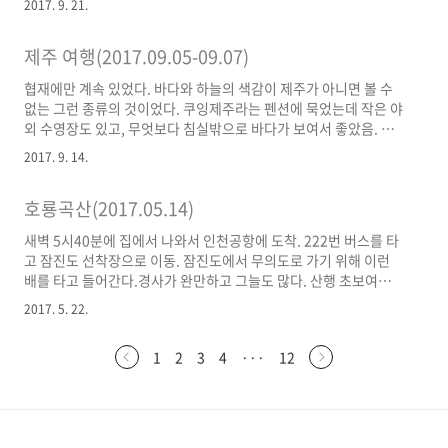
2017. 9. 21.
제주 여행(2017.09.05-09.07)
협재에만 계속 있었다. 바다와 하늘의 색감이 제주가 아니면 볼 수
없는 그런 종류의 것이었다. 쿠잉제주라는 펜션에 묵었는데 작은 야
외 수영장도 있고, 무엇보다 침실밖으로 바다가 보여서 좋았음. 맛
집 중엔 새로 생겼다는 바다제비라는 곳이 좋았음. 한치파전이 예술
2017. 9. 14.
이었다. 얼큰수제비도 맛있었고. 제주는 이전에 아내와 한 번 가려
다 여차저차 캔슬돼서 아쉬웠는데 이번에 소원 풀었다. 직장을 제주
호룡곡산(2017.05.14)
로 잡아서 공기 좋고 경치 좋은 제주에서 몇년 사는 것은 어떨까.. 아
내와 즐거운 상상도 해봄.
새벽 5시40분에 집에서 나와서 인천공항에 도착. 222번 버스를 타
고 잠진도 선착장으로 이동. 잠진도에서 무의도로 가기 위해 이런
배를 타고 들어간다.경사가 완만하고 그늘도 많다. 산행 초보여도
어렵지 않은 산이다.전 날 비가 와서 먼지도 안 날리고 특히 흙이 참
2017. 5. 22.
푹신푹신했다.조금 올라가면 이런 조망을 볼 수 있다.아내가 싸준
수박과 캔맥주.힘들이지 않고 올라와서도 이런 멋진 조망을 만날 수
1
2
3
4
···
12
있음에 감사. 아름다운 산이다.정산은 단체 등산객들로 시장통이었
다. 지체 없이 하산. 하산 완료. 저 앞에 보이는 것이 소무의도다. 다
리로 연결돼 있다.인터넷을 검색하여 비교적 무난하다고 평가된 큰
무리칼국수 집에 들어감. 젊은 부부가 운영하는 곳인데 맛있었다.
장인어른께서 쏘심. 잠진도와 무의도 사이에도 다리가 놓..