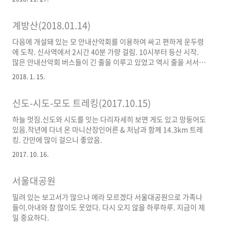
다. 오늘은 레스토랑 예약을 네 곳 했다. 미슐랭 별 받은 레스토랑
(the eight, zi yat heen)은 온라인으로 예약이 가능해서 편한데,
계방산(2018.01.14)
전화 예약만 되는 매캐니즈 레스토랑이 한 곳 있어서 그간 영어 공
부한 것도 시험해 볼 겸 무모하게 국제 전화를.. 언제 몇 시에 몇 명
다음에 개설돼 있는 모 안내산악회를 이용하여 싸고 편하게 운두령
간다는 것까진 설명했는데 이후로 뭔가 의사소통의 에러가 생겨버
에 도착. 신사역에서 2시간 40분 가량 걸림. 10시부터 등산 시작.
렸다. 내 전화번호를 알려달라 해서 불러줬는데 그 이후로 소통이..
많은 안내산악회 버스들이 긴 줄을 이루고 있었고 역시 줄을 서서
결국 그 날 그 시간 비워두긴 할 건..
올라감. 등산복만 아니면 영락없는 피난객 행렬임. 2013년부터 꾸
2018. 1. 15.
준히 산을 다녔으니 산을 적게 다닌 건 아닌데 이런 산행은 또 처음
이었음. 모두 예상했다는 듯이 조급해 하는 사람 없이 대체로 질서
신도-시도-모도 트레킹(2017.10.15)
정연하게 움직임. 계방산이 1500미터쯤 되는데, 1100미터대에서
등산을 시작하기 때문에 난이도는 하. 줄 서서 천천히 두 시간 가량
하늘 멋짐.신도와 시도를 잇는 다리자세히 보면 게도 있고 망둥어도
올랐을 때 시야가 트이며 산맥들이 보임. 멋짐. 아 정말 멋짐.. 요 맛
있음.작년에 다녀 온 마니산장인어른 & 처남과 함께 14.3km 트레
에 온다. 이건 아마도 정상에서 찍은 사진인 듯. 장인어른과 함께 하
킹. 간만에 많이 걸으니 좋았음.
는 산행. so 장모님 집에서 출발했는데 ..
2017. 10. 16.
서울대공원
밀려 있는 보고서가 많으나 에라 모르겠다 서울대공원으로 가족나
들이.아내와 참 많이도 웃었다. 다시 오지 않을 하루하루. 지금이 제
일 중요하다.