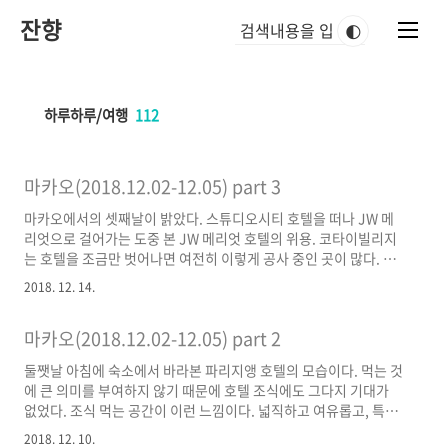
본
잔향
문
🌓
바
로
가
기
하루하루/여행
112
마카오(2018.12.02-12.05) part 3
마카오에서의 셋째날이 밝았다. 스튜디오시티 호텔을 떠나 JW 메
리엇으로 걸어가는 도중 본 JW 메리엇 호텔의 위용. 코타이빌리지
는 호텔을 조금만 벗어나면 여전히 이렇게 공사 중인 곳이 많다. 도
보로 15~20분 정도인데 스튜디오시티에서 갤럭시 호텔로 가는 셔
2018. 12. 14.
틀은 있지만 JW 메리엇으로 가는 게 없고, 갤럭시에서 메리엇으로
가려면 또 좀 걸어야 했다. 메리엇까지 택시 타고 가기에는 애매해
마카오(2018.12.02-12.05) part 2
서 구글맵 켜고 딸 유모차에 태우고 걸었다. 마카오에서 택시는 끝
내 이용하지 않았다. 이 호텔 첫인상이 좋다. 일단 이상한 향수 냄새
둘쨋날 아침에 숙소에서 바라본 파리지앵 호텔의 모습이다. 먹는 것
가 안 나고, 프론트데스크 남자 직원이 정말 친절함의 끝판왕이다.
에 큰 의미를 부여하지 않기 때문에 호텔 조식에도 그다지 기대가
세심하고, 우리가 미처 신경쓰지 못 한 부분까지 챙겨주려고 애쓰는
없었다. 조식 먹는 공간이 이런 느낌이다. 넓직하고 여유롭고, 특별
게 느껴졌다. 5성급 호텔은 시설도 좋고 친절함에서도 남다르..
히 맛있지도 않지만 맛없지도 않은 무난함이 나쁘지 않았다. 마카오
2018. 12. 10.