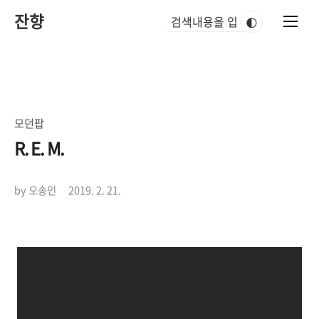
본
잔향
문
🌓
바
로
가
기
모던팝
R. E. M.
by 오송인
2019. 2. 21.