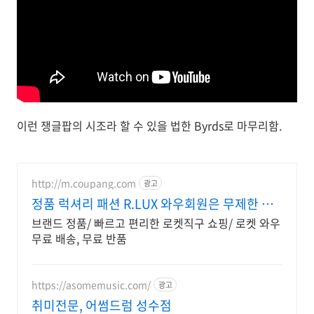
이런 쟁글팝의 시조라 할 수 있을 법한 Byrds로 마무리함.
http://m.coupang.com
광고
정품 럭셔리 패션 R.LUX 와우회원은 무제한 무
료 배송
브랜드 정품/ 빠르고 편리한 로켓직구 쇼핑/ 로켓 와우
무료 배송, 무료 반품
https://asomemusic.com/
광고
취미전문, 어썸드럼 성수점