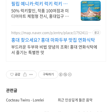
0772
필립 예니카:럭키 럭키 럭키 작
품 100여점 체험형 전시
50% 럭키할인, 작품 100여점과 미
디어아트 체험형 전시, 홍대입구 도
보 5분
https://map.naver.com/p/entry/place/17924117
광고
28
홍대 찾으세요? 홍대 마파두부 맛집 연화식탁
부드러운 두부와 비법 양념의 조화! 홍대 연화식탁에
서 즐기는 특별한 맛
공감
구독하기
관련글
Cocteau Twins - Lorelei
최근 인상깊게 들은 음악