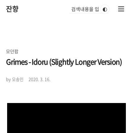
본
잔향
문
🌓
바
로
가
기
모던팝
Grimes - Idoru (Slightly Longer Version)
by 오송인
2020. 3. 16.