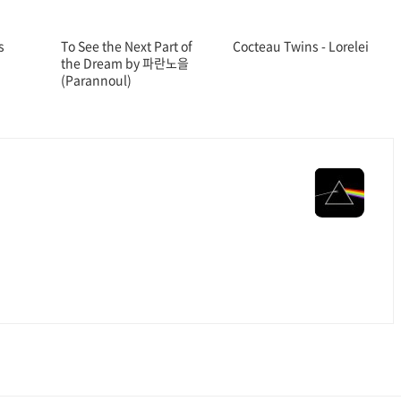
s
To See the Next Part of
Cocteau Twins - Lorelei
the Dream by 파란노을
(Parannoul)