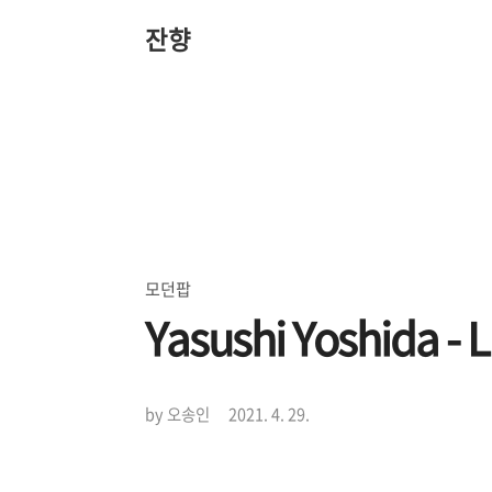
본
문
잔향
바
로
가
기
모던팝
Yasushi Yoshida - L
by 오송인
2021. 4. 29.