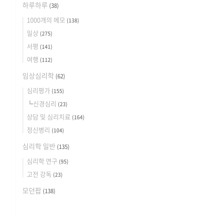
하루하루
(38)
1000개의 메모
(138)
일상
(275)
서평
(141)
여행
(112)
임상심리학
(62)
심리평가
(155)
┗신경심리
(23)
상담 및 심리치료
(164)
정신병리
(104)
심리학 일반
(135)
심리학 연구
(95)
고전 강독
(23)
모던팝
(138)