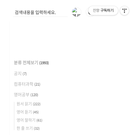
잔향
구독하기
🌓
분류 전체보기
(1993)
공지
(7)
컴퓨터과학
(21)
영어공부
(120)
원서 읽기
(222)
영어 듣기
(45)
영어 말하기
(61)
한 줄 쓰기
(32)