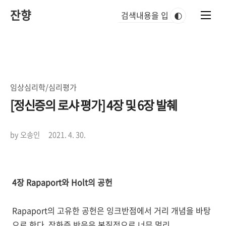
본
잔향
문
🌓
바
로
가
기
임상심리학/심리평가
[정신증의 로샤 평가] 4장 및 6장 발췌
by 오송인
2021. 4. 30.
4장 Rapaport와 Holt의 공헌
Rapaport의 고유한 공헌은 잉크반점에서 거리 개념을 바탕
으로 한다. 작화증 반응은 본질적으로 너무 멀리