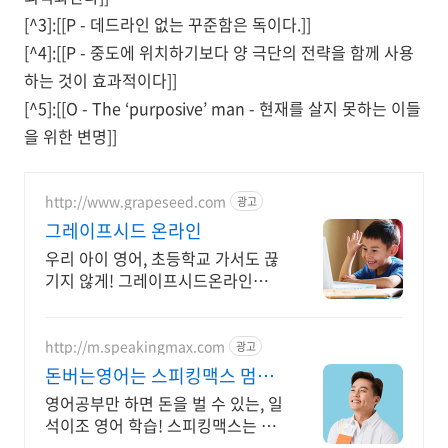
[^3]:[[P - 데드라인 없는 꾸준함은 독이다.]]
[^4]:[[P - 중도에 위치하기보다 양 극단의 전략을 함께 사용
하는 것이 효과적이다]]
[^5]:[[O - The ‘purposive’ man - 현재를 살지 못하는 이들
을 위한 변명]]
http://www.grapeseed.com
광고
그레이프시드 온라인
우리 아이 영어, 초등학교 가서도 끊
기지 않게! 그레이프시드온라인해
요! 집에서 손쉽게, 친구들과 같이
하는 수업으로 영어 자신감을 쑥쑥
길러보세요!
http://m.speakingmax.com
광고
돈버는영어는 스피킹맥스 멈출
수 없는 영어회화
영어공부만 하면 돈을 벌 수 있는, 일
석이조 영어 학습! 스피킹맥스는 가
능해 하루 15분! 2,332명 원어민과