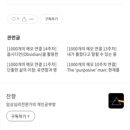
함께 돈 벌고 영어실력도 쌓아보세
요!
1
구독하기
관련글
[1000개의 메모 연결 14주차]
[1000개의 메모 연결 13주차]
옵시디언(Obsidian)을 활용한
내가 틀렸다고 말할 수 있는 용
상향식 글쓰기의 매력
기
[1000개의 메모 연결 11주차]
[1000개의 메모 10주차 연결]
단출한 삶의 이점: 유연함과 명
The ‘purposive’ man: 현재를
확함
살지 못하는 이들을 위한 변명
잔향
임상심리전문가의 개인공부방
구독하기