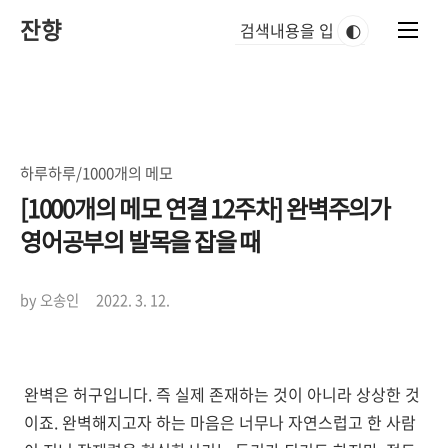
본
잔향
문
🌓
바
로
가
기
하루하루/1000개의 메모
[1000개의 메모 연결 12주차] 완벽주의가
영어공부의 발목을 잡을 때
by 오송인
2022. 3. 12.
완벽은 허구입니다. 즉 실제 존재하는 것이 아니라 상상한 것
이죠. 완벽해지고자 하는 마음은 너무나 자연스럽고 한 사람