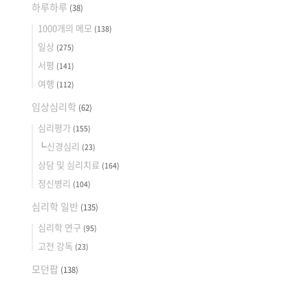
하루하루
(38)
1000개의 메모
(138)
일상
(275)
서평
(141)
여행
(112)
임상심리학
(62)
심리평가
(155)
┗신경심리
(23)
상담 및 심리치료
(164)
정신병리
(104)
심리학 일반
(135)
심리학 연구
(95)
고전 강독
(23)
모던팝
(138)