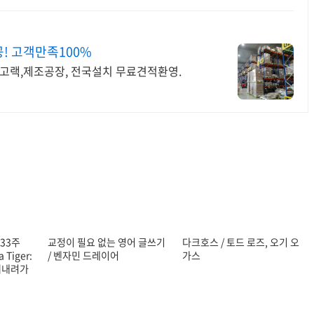
! 고객만족100%
중고랙,제조공장, 전국설치 무료견적환영.
 33주
교정이 필요 없는 영어 글쓰기
다크호스 / 토드 로즈, 오기 오
 Tiger:
/ 벤자민 드레이어
가스
써내려가