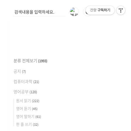
잔향
구독하기
🌓
분류 전체보기
(1993)
공지
(7)
컴퓨터과학
(21)
영어공부
(120)
원서 읽기
(222)
영어 듣기
(45)
영어 말하기
(61)
한 줄 쓰기
(32)