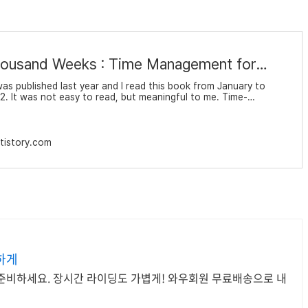
Four Thousand Weeks : Time Management for Mortals / Oliver Burkeman
as published last year and I read this book from January to
2. It was not easy to read, but meaningful to me. Time-
is the key to success, but I have been always distracted
hone or any other things. Life is too sh
tistory.com
전하게
 준비하세요. 장시간 라이딩도 가볍게! 와우회원 무료배송으로 내