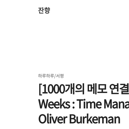
본
문
잔향
바
로
가
기
하루하루/서평
[1000개의 메모 연결 
Weeks : Time Mana
Oliver Burkeman