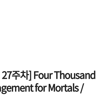
27주차] Four Thousand
gement for Mortals /