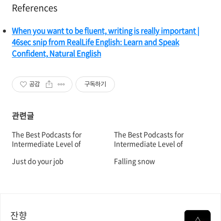
References
When you want to be fluent, writing is really important |
46sec snip from RealLife English: Learn and Speak
Confident, Natural English
공감
구독하기
관련글
The Best Podcasts for
The Best Podcasts for
Intermediate Level of
Intermediate Level of
English Learner (Part 2)
English Learner (Part 1)
Just do your job
Falling snow
잔향