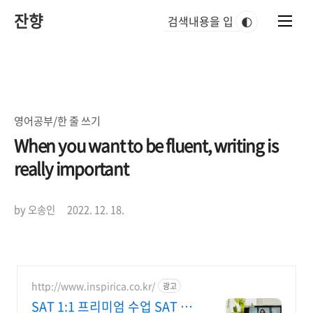
본
잔향
문
🌓
바
로
가
기
영어공부/한 줄 쓰기
When you want to be fluent, writing is
really important
by 오송인
2022. 12. 18.
http://www.inspirica.co.kr/
광고
SAT 1:1 프리미엄 수업 SAT 전