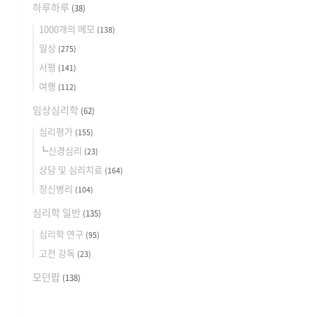
하루하루
(38)
1000개의 메모
(138)
일상
(275)
서평
(141)
여행
(112)
임상심리학
(62)
심리평가
(155)
┗신경심리
(23)
상담 및 심리치료
(164)
정신병리
(104)
심리학 일반
(135)
심리학 연구
(95)
고전 강독
(23)
모던팝
(138)