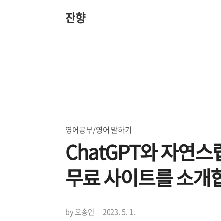
본
문
잔향
바
로
가
기
영어공부/영어 말하기
ChatGPT와 자연
무료 사이트를 소개
by 오송인
2023. 5. 1.