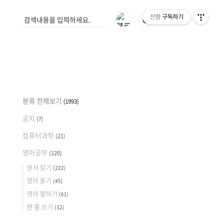
잔향
구독하기
🌓
분류 전체보기
(1993)
공지
(7)
컴퓨터과학
(21)
영어공부
(120)
원서 읽기
(222)
영어 듣기
(45)
영어 말하기
(61)
한 줄 쓰기
(32)