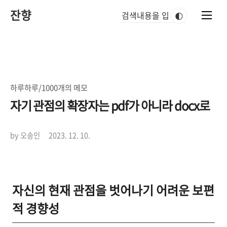
본
잔향
문
🌓
바
로
가
기
하루하루/1000개의 메모
자기 관점의 확장자는 pdf가 아니라 docx로
by 오송인
2023. 12. 10.
자신의 현재 관점을 벗어나기 어려운 보편
적 경향성