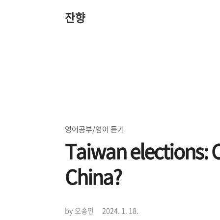
본
문
잔향
바
로
가
기
영어공부/영어 듣기
Taiwan elections: C
China?
by 오송인
2024. 1. 18.