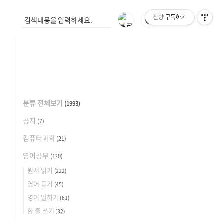
잔향
구독하기
🌓
분류 전체보기
(1993)
공지
(7)
컴퓨터과학
(21)
영어공부
(120)
원서 읽기
(222)
영어 듣기
(45)
영어 말하기
(61)
한 줄 쓰기
(32)