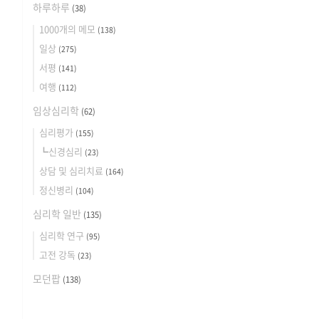
하루하루
(38)
1000개의 메모
(138)
일상
(275)
서평
(141)
여행
(112)
임상심리학
(62)
심리평가
(155)
┗신경심리
(23)
상담 및 심리치료
(164)
정신병리
(104)
심리학 일반
(135)
심리학 연구
(95)
고전 강독
(23)
모던팝
(138)