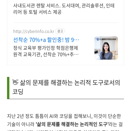
사내도서관 렌탈 서비스. 도서대여, 관리솔루션, 인테
리어 등 토털 서비스 제공
http://cyberinfo.co.kr
광고
선착순 70%+a 할인중! 밤 9시
까지 상담가능!
정식 교육부 평가인정 학점은행제
원격 교육기관, 선착순 70%+추가
할인 모바일 수강 가능, 이수율 높은
알파원격평생교육원 심리학 학위취
득!
👋 삶의 문제를 해결하는 논리적 도구로서의
코딩
지난 2년 정도 틈틈이 AI와 코딩을 접해보니, 이것이 단순한
기술이 아니라
'삶의 문제를 해결하는 논리적인 도구'
라는 걸