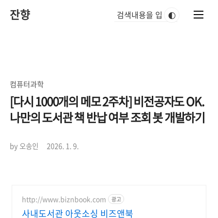
본
잔향
문
🌓
바
로
가
기
컴퓨터과학
[다시 1000개의 메모 2주차] 비전공자도 OK.
나만의 도서관 책 반납 여부 조회 봇 개발하기
by 오송인
2026. 1. 9.
http://www.biznbook.com
광고
사내도서관 아웃소싱 비즈앤북