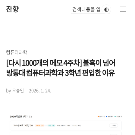
본
잔향
문
🌓
바
로
가
기
컴퓨터과학
[다시 1000개의 메모 4주차] 불혹이 넘어
방통대 컴퓨터과학과 3학년 편입한 이유
by 오송인
2026. 1. 24.