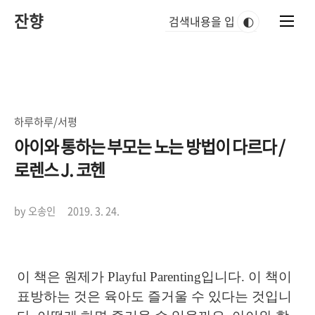
본
잔향
문
🌓
바
로
가
기
하루하루/서평
아이와 통하는 부모는 노는 방법이 다르다 /
로렌스 J. 코헨
by 오송인
2019. 3. 24.
이 책은 원제가 Playful Parenting입니다. 이 책이
표방하는 것은 육아도 즐거울 수 있다는 것입니