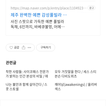
주점 스타일 별도 전용 다이닝공간,
침실3, 욕실2,
https://map.naver.com/p/entry/place/11049232
광고
73
제주 완벽한 예쁜 감성풀빌라 대
문을 여는 순간 예쁨 가득
사진 스팟으로 가득한 예쁜 풀빌라
독채, 6인까지, 바베큐불멍, 어메니
티까지 완벽 감귤로 유명한 제주도
남원, 새로오픈한 신상 풀빌라, 5성
호텔급 시설 인테리어
공감
구독하기
관련글
착한 사람들: 사이코패스 전문가
모두 거짓말을 한다 / 세스 스티
가 밝히는 인간 본성의 비밀 / 애
븐슨 다비도위츠
비게일 마시
나는 불안과 함께 살아간다 / 스
깨어남(awakenings) / 올리버
콧 스토셀
색스