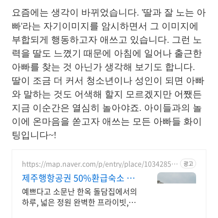
요즘에는 생각이 바뀌었습니다. '딸과 잘 노는 아
빠'라는 자기이미지를 암시하면서 그 이미지에
부합되게 행동하고자 애쓰고 있습니다. 그런 노
력을 딸도 느꼈기 때문에 아침에 일어나 출근한
아빠를 찾는 것 아닌가 생각해 보기도 합니다.
딸이 조금 더 커서 청소년이나 성인이 되면 아빠
와 말하는 것도 어색해 할지 모르겠지만 어쨌든
지금 이순간은 열심히 놀아야죠. 아이들과의 놀
이에 온마음을 쏟고자 애쓰는 모든 아빠들 화이
팅입니다~!
https://map.naver.com/p/entry/place/10342855
광고
32
제주행항공권 50%환급숙소 대
가족형 감성돌집 8인까지
예쁘다고 소문난 한옥 돌담집에서의
하루, 넓은 정원 완벽한 프라이빗, 돌
담 자쿠지 넓고 탁트인 평상 뷰, 감성