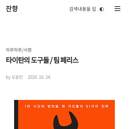
본
잔향
문
🌓
바
로
가
기
하루하루/서평
타이탄의 도구들 / 팀 페리스
by 오송인
2020. 10. 24.