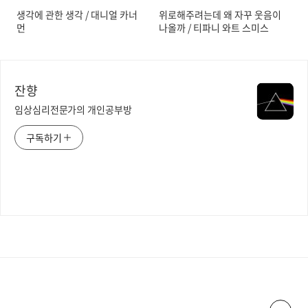
Positive Changes That Stick
생각에 관한 생각 / 대니얼 카너
위로해주려는데 왜 자꾸 웃음이
/ Wendy Wood
먼
나올까 / 티파니 와트 스미스
잔향
임상심리전문가의 개인공부방
구독하기