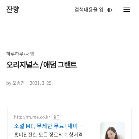
본
잔향
문
🌓
바
로
가
기
하루하루/서평
오리지널스 / 애덤 그랜트
by 오송인
2021. 3. 25.
http://m.me.co.kr
광고
소설 ME, 무제한 무료! 재미가
가득한곳!
흥미진진한 모든 장르의 취향저격