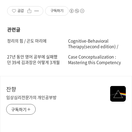
공감
구독하기
관련글
정리의 힘 / 곤도 마리에
Cognitive-Behavioral
Therapy(second edition) /
Michelle G. Craske
27년 동안 영어 공부에 실패했
Case Conceptualization :
던 39세 김과장은 어떻게 3개월
Mastering this Competency
만에 영어 천재가 됐을까 / 김영
with Ease and Confidence /
익
Len Sperry, Jon Sperry
잔향
임상심리전문가의 개인공부방
구독하기