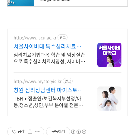
http://www.iscu.ac.kr
광고
서울사이버대 특수심리치료학
과 2026 가을학기 신편입생
심리치료기법과목 학습 및 임상실습
으로 특수심리치료사양성, 사이버대
신입생 수 1위 장학금 지급 1위, 학
사 석사 박사 온라인복수학위까지
http://www.mystoryis.kr
광고
창원 심리상담센터 마이스토리
전분야 전연령 1:1맞춤상담
TBN고정출연/보건복지부선정/아
동,청소년,성인,부부 분야별 전문가
1:1 맞춤상담
공감
구독하기