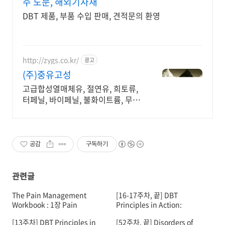
주 도문, 해외기자재
DBT 제품, 부품 수입 판매, 견적문의 환영
http://zygs.co.kr/
광고
(주)중유고성
고급합성열매체유, 절연유, 희토류,
터페닐, 바이페닐, 불화이트륨, 무역,
수출
공감
구독하기
관련글
The Pain Management
[16-17주차, 끝] DBT
Workbook : 1장 Pain
Principles in Action:
Science 101
CHAPTER 15 Prevention
[13주차] DBT Principles in
[52주차, 끝] Disorders of
and Treatment of Therapist