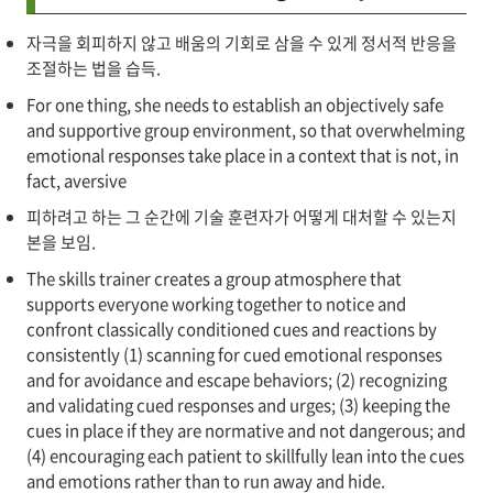
자극을 회피하지 않고 배움의 기회로 삼을 수 있게 정서적 반응을
조절하는 법을 습득.
For one thing, she needs to establish an objectively safe
and supportive group environment, so that overwhelming
emotional responses take place in a context that is not, in
fact, aversive
피하려고 하는 그 순간에 기술 훈련자가 어떻게 대처할 수 있는지
본을 보임.
The skills trainer creates a group atmosphere that
supports everyone working together to notice and
confront classically conditioned cues and reactions by
consistently (1) scanning for cued emotional responses
and for avoidance and escape behaviors; (2) recognizing
and validating cued responses and urges; (3) keeping the
cues in place if they are normative and not dangerous; and
(4) encouraging each patient to skillfully lean into the cues
and emotions rather than to run away and hide.