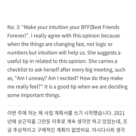
No. 3: “Make your intuition your BFF(Best Friends
Forever)”. I really agree with this opinion because
when the things are changing fast, not logic or
numbers but intuition will help us. She suggests a
useful tip in related to this opinion. She carries a
checklist to ask herself after every big meeting, such
as, “Am I uneasy? Am I excited? How do they make
me really feel?” It is a good tip when we are deciding
some important things.
이번 주에 저는 제 사업 계획서를 쓰기 시작했습니다. 2021
년에 상근직을 그만둔 이후로 계속 생각만 하고 있었는데, 조
금 추상적이고 구체적인 계획이 없었어요. 아시다시피 생각