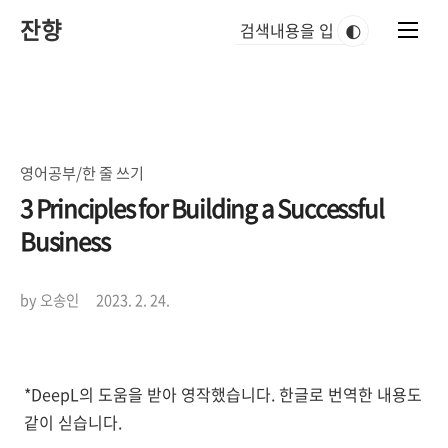
본
잔향
문
🌓
바
로
가
기
영어공부/한 줄 쓰기
3 Principles for Building a Successful
Business
by 오송인
2023. 2. 24.
*DeepL의 도움을 받아 영작했습니다. 한글로 번역한 내용도
같이 싣습니다.