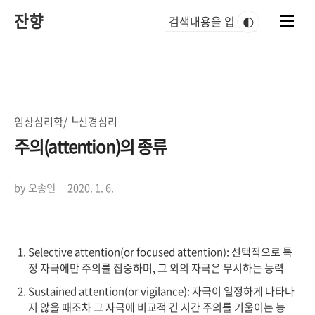
본
잔향
문
🌓
바
로
가
기
임상심리학/┗신경심리
주의(attention)의 종류
by 오송인
2020. 1. 6.
Selective attention(or focused attention): 선택적으로 특
정 자극에만 주의를 집중하며, 그 외의 자극은 무시하는 능력
Sustained attention(or vigilance): 자극이 일정하게 나타나
지 않을 때조차 그 자극에 비교적 긴 시간 주의를 기울이는 능