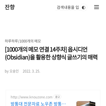
본
잔향
문
🌓
바
로
가
기
하루하루/1000개의 메모
[1000개의 메모 연결 14주차] 옵시디언
(Obsidian)을 활용한 상향식 글쓰기의 매력
by 오송인
2022. 3. 25.
http://www.knouzone.com
광고
방통대 전문자료 노우존 방통대