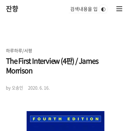
본
잔향
문
🌓
바
로
가
기
하루하루/서평
The First Interview (4판) / James
Morrison
by 오송인
2020. 6. 16.